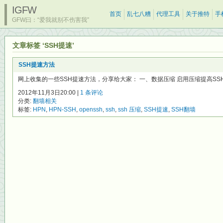
IGFW
首页
乱七八糟
代理工具
关于推特
手
GFW曰：“爱我就别不伤害我”
文章标签 ‘SSH提速’
SSH提速方法
网上收集的一些SSH提速方法，分享给大家： 一、数据压缩 启用压缩提高SSH
2012年11月3日20:00 |
1 条评论
分类:
翻墙相关
标签:
HPN
,
HPN-SSH
,
openssh
,
ssh
,
ssh 压缩
,
SSH提速
,
SSH翻墙