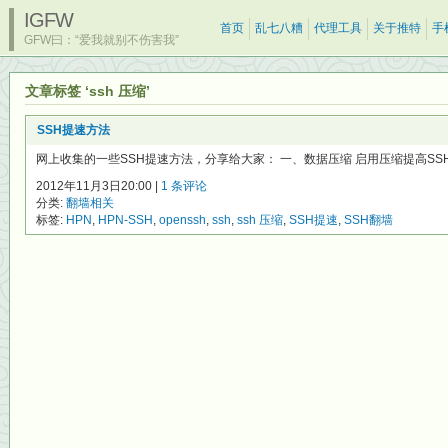
IGFW
首页
乱七八糟
代理工具
关于推特
手
GFW曰：“爱我就别不伤害我”
文章标签 ‘ssh 压缩’
SSH提速方法
网上收集的一些SSH提速方法，分享给大家： 一、数据压缩 启用压缩提高SSH
2012年11月3日20:00 |
1 条评论
分类:
翻墙相关
标签:
HPN
,
HPN-SSH
,
openssh
,
ssh
,
ssh 压缩
,
SSH提速
,
SSH翻墙