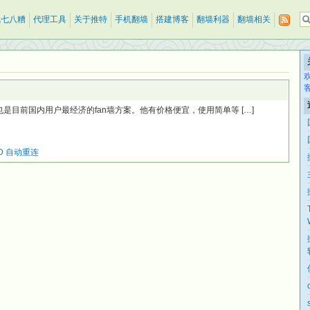
乱七八糟
代理工具
关于推特
手机翻墙
搭建博客
翻墙利器
翻墙相关
，这也是目前国内用户最经济的fan墙方案。他有价格便宜，使用简单等 […]
 -D 自动重连