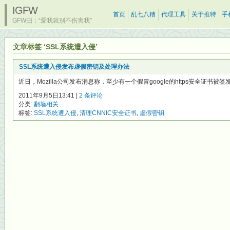
IGFW
首页
乱七八糟
代理工具
关于推特
手
GFW曰：“爱我就别不伤害我”
文章标签 ‘SSL系统遭入侵’
SSL系统遭入侵发布虚假密钥及处理办法
近日，Mozilla公司发布消息称，至少有一个假冒google的https安全证书被签
2011年9月5日13:41 |
2 条评论
分类:
翻墙相关
标签:
SSL系统遭入侵
,
清理CNNIC安全证书
,
虚假密钥