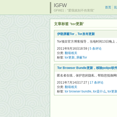
IGFW
首页
GFW曰：“爱我就别不伤害我”
文章标签 ‘tor更新’
伊朗屏蔽Tor，Tor发布更新
Tor项目官方博客报导，当地时间13日晚上
2011年9月16日18:59 |
5 条评论
分类:
翻墙相关
标签:
tor更新
,
屏蔽Tor
Tor Browser Bundle更新，移除polipo软
匿名者在线，保护您的隐私，帮助您抵御网络监视
2011年7月14日17:27 |
17 条评论
分类:
翻墙相关
标签:
tor browser bundle
,
tor是什么
,
tor更