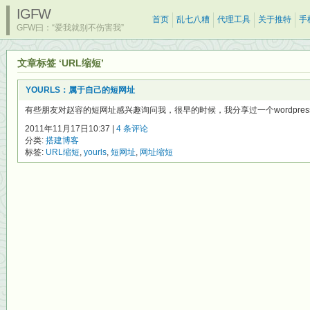
IGFW
首页
乱七八糟
代理工具
关于推特
手
GFW曰：“爱我就别不伤害我”
文章标签 ‘URL缩短’
YOURLS：属于自己的短网址
有些朋友对赵容的短网址感兴趣询问我，很早的时候，我分享过一个wordpress
2011年11月17日10:37 |
4 条评论
分类:
搭建博客
标签:
URL缩短
,
yourls
,
短网址
,
网址缩短