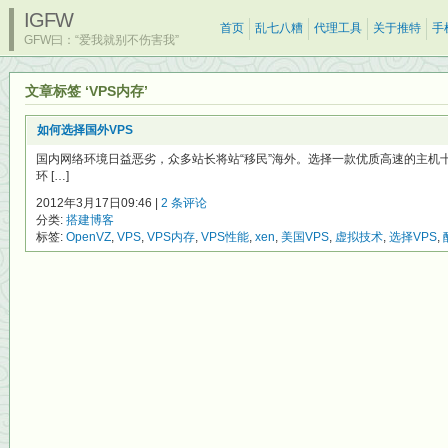
IGFW
首页
乱七八糟
代理工具
关于推特
手
GFW曰：“爱我就别不伤害我”
文章标签 ‘VPS内存’
如何选择国外VPS
国内网络环境日益恶劣，众多站长将站“移民”海外。选择一款优质高速的主机
环 […]
2012年3月17日09:46 |
2 条评论
分类:
搭建博客
标签:
OpenVZ
,
VPS
,
VPS内存
,
VPS性能
,
xen
,
美国VPS
,
虚拟技术
,
选择VPS
,