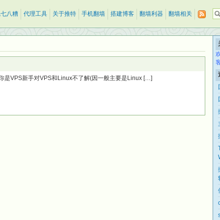
乱七八糟
代理工具
关于推特
手机翻墙
搭建博客
翻墙利器
翻墙相关
VPS新手对VPS和Linux不了解(因一般主要是Linux […]