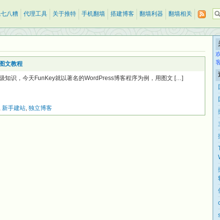
乱七八糟
代理工具
关于推特
手机翻墙
搭建博客
翻墙利器
翻墙相关
步图文教程
，今天FunKey就以著名的WordPress博客程序为例，用图文 […]
,
新手建站
,
独立博客