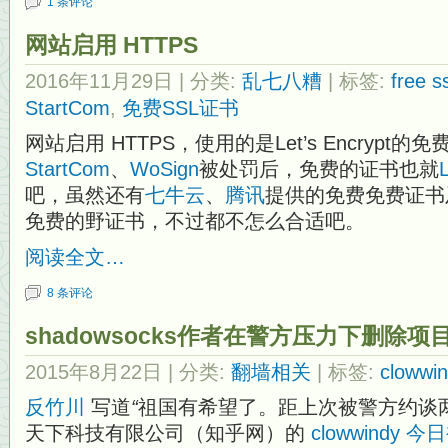
1 条评论
网站启用 HTTPS
2016年11月29日
| 分类:
乱七八糟
| 标签:
free ss
StartCom
,
免费SSL证书
网站启用 HTTPS，使用的是Let’s Encrypt的
StartCom
、
WoSign
被处罚后，免费的证书也就
L
吧，虽然还有
七牛云
、
腾讯
提供的免费免费证书
免费的野证书，不过都不怎么合适吧。
阅读全文…
8 条评论
shadowsocks作者在警方压力下删除项
2015年8月22日
| 分类:
翻墙相关
| 标签:
clowwi
反竹川
写道
“
祖国有希望了。距上次被警方约谈
天下科技有限公司（知乎网）的
c
lowwindy