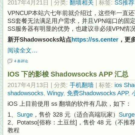
2017年4月21日
| 分类:
翻墙相关
| 标签:
SS推荐
VPNCUP本站六七年前就介绍过，这些年一直还
SS套餐无法满足用户需求，并且VPN端口的固
SS服务器有明显的优势，也建议非必须VPN情况
新开Shadowsocks站点
https://ss.
center
，更
阅读全文…
4 条评论
IOS 下的影梭 Shadowsocks APP 汇总
2017年4月13日
| 分类:
手机翻墙
| 标签:
ios Sh
shadowsocks
,
Wingy
,
免费Shadowsocks APP
,
iOS 上目前使用 ss 翻墙的软件有几款，如下：
1、
Surge
，售价 328 元（适合高端玩家）
Sur
2、Potatso[俗称：土豆丝]，售价 48 元（
教程