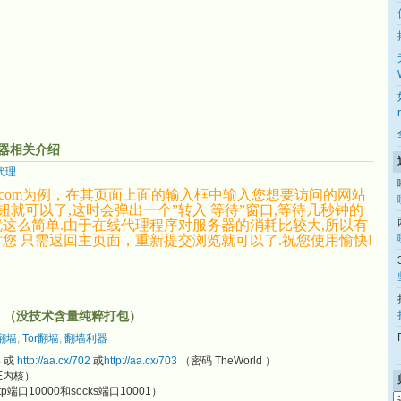
器相关介绍
代理
msg.com为例，在其页面上面的输入框中输入您想要访问的网站
”按钮就可以了,这时会弹出一个”转入 等待”窗口,等待几秒钟的
就这么简单.由于在线代理程序对服务器的消耗比较大,所以有
您 只需返回主页面，重新提交浏览就可以了.祝您使用愉快!
ld。（没技术含量纯粹打包）
翻墙
,
Tor翻墙
,
翻墙利器
4
或
http://aa.cx/702
或
http://aa.cx/703
（密码 TheWorld ）
E内核）
口10000和socks端口10001）