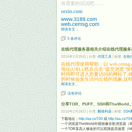
有需要的试试吧……
orzin.com
www.3189.com
web.cemsg.com
阅读全文…
5 条评论
在线代理服务器相关介绍在线代理服务
2010年2月28日
| 分类:
代理工具
| 标签:
在线
在线代理使用帮助：以 web.ce
地址(URL),然后点击”提交浏览
时间即可进入您要访问的网站了,
的时候会发生访问出错的现象,这时
阅读全文…
没有评论
分享TOR、PUFF、SSH和TheWor
2010年2月28日
| 分类:
翻墙利器
| 标签:
SSH
下载地址：
http://aa.cx/700
或
http://aa.cx/70
一个浏览器TheWorld外观很像谷歌浏览器（I
一个TOR某高人修改的可以双跳提高速度（http端