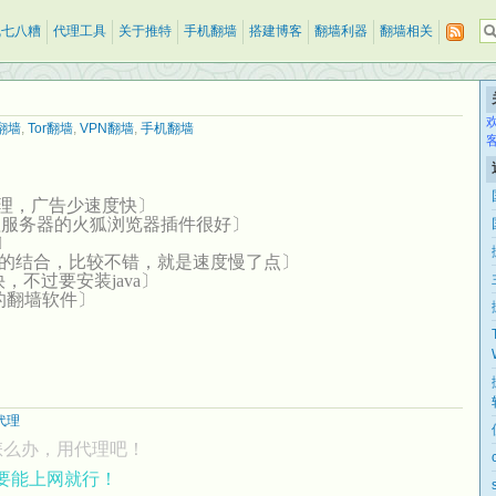
乱七八糟
代理工具
关于推特
手机翻墙
搭建博客
翻墙利器
翻墙相关
翻墙
,
Tor翻墙
,
VPN翻墙
,
手机翻墙
在线代 理，广告少速度快〕
理服务器的火狐浏览器插件很好〕
〕
和TOR的结合，比较不错，就是速度慢了点〕
OR快，不过要安装java〕
性质的翻墙软件〕
代理
怎么办，用代理吧！
只要能上网就行！