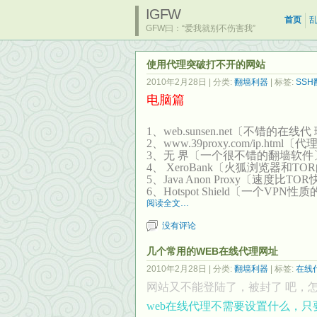
IGFW
首页
GFW曰：“爱我就别不伤害我”
使用代理突破打不开的网站
2010年2月28日
| 分类:
翻墙利器
| 标签:
SSH
电脑篇
1、web.sunsen.net〔不错的
2、
www.39proxy.com/ip.html
〔代
3、无 界〔一个很不错的翻墙软件
4、 XeroBank〔火狐浏览器
5、Java Anon Proxy〔速度比T
6、Hotspot Shield〔一个VPN
阅读全文…
没有评论
几个常用的WEB在线代理网址
2010年2月28日
| 分类:
翻墙利器
| 标签:
在线
网站又不能登陆了，被封了 吧，
web在线代理不需要设置什么，