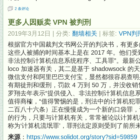
2 条评论
更多人因贩卖 VPN 被判刑
2019年3月12日
| 分类:
翻墙相关
| 标签:
VPN判
根据官方中国裁判文书网公开的判决书，有更多的
这些人被捕的时间基本上是在 2017 年。他们受
非法控制计算机信息系统程序、工具罪”。最新
loco 加速器有关，其二是基于 shadowsoc
微信支付和阿里巴巴支付宝，显然都很容易查明
有期徒刑和缓刑，罚款 4 万到 50 万，并没
罗翔去年表示“提供侵入、非法控制计算机信息系
值得商榷，“值得警惕的是，刑法中的计算机犯
二百八十六条）正在慢慢成为一个新的口袋罪，
的行为，只要与计算机有关，常常被论以计算机
称为‘计算机流氓罪’，罪刑法定原则受到了前所
来源
：
https://www.solidot.org/story?sid=59859