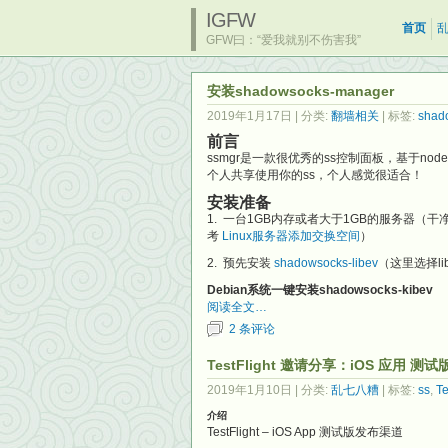
IGFW
首页
GFW曰：“爱我就别不伤害我”
安装shadowsocks-manager
2019年1月17日
| 分类:
翻墙相关
| 标签:
shad
前言
ssmgr是一款很优秀的ss控制面板，基于
个人共享使用你的ss，个人感觉很适合！
安装准备
1. 一台1GB内存或者大于1GB的服务器（干
考
Linux服务器添加交换空间
）
2. 预先安装
shadowsocks-libev
（这里选择li
Debian系统一键安装shadowsocks-kibev
阅读全文…
2 条评论
TestFlight 邀请分享：iOS 应用 测
2019年1月10日
| 分类:
乱七八糟
| 标签:
ss
,
Te
介绍
TestFlight – iOS App 测试版发布渠道