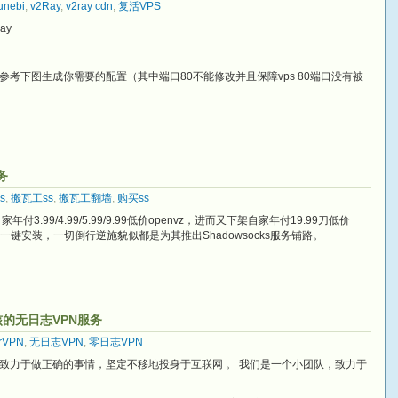
unebi
,
v2Ray
,
v2ray cdn
,
复活VPS
ay
ay-config-gen/参考下图生成你需要的配置（其中端口80不能修改并且保障vps 80端口没有被
务
s
,
搬瓦工ss
,
搬瓦工翻墙
,
购买ss
3.99/4.99/5.99/9.99低价openvz，进而又下架自家年付19.99刀低价
sr一键安装，一切倒行逆施貌似都是为其推出Shadowsocks服务铺路。
核的无日志VPN服务
rVPN
,
无日志VPN
,
零日志VPN
og一直致力于做正确的事情，坚定不移地投身于互联网 。 我们是一个小团队，致力于