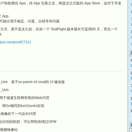
邀请用户协助测试 App，待 App 完善之后，再提交正式版到 App Store，这对于开发
 App
过有可能出现不稳定、闪退、出错等等问题
费版的方式，更不是永久的，目前一个 TestFlight 版本最长可是用90 天，而且一个
W。
sspai.com/post/27311
-mod_Uim 基于ss-panel-v3-mod的 UI 修改版
d_Uim
nblocker 用于规避互联网审查的Web代理
2socks 用Go编写的tun2socks实现
or 完整站点镜像的下一代反向代理
rojan 一种无法识别的机制，可以帮助您绕过GFW
tube视频镜像站