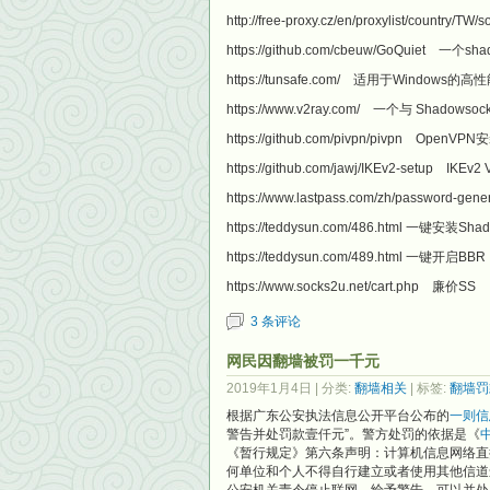
http://free-proxy.cz/en/proxylist/country
https://github.com/cbeuw/GoQuiet 一
https://tunsafe.com/ 适用于Window
https://www.v2ray.com/ 一个与 Shado
https://github.com/pivpn/pivpn Open
https://github.com/jawj/IKEv2-setup 
https://www.lastpass.com/zh/password
https://teddysun.com/486.html 一键安装Sha
https://teddysun.com/489.html 一键开启BBR
https://www.socks2u.net/cart.php 廉价SS
3 条评论
网民因翻墙被罚一千元
2019年1月4日
| 分类:
翻墙相关
| 标签:
翻墙罚
根据广东公安执法信息公开平台公布的
一则信
警告并处罚款壹仟元”。警方处罚的依据是《
《暂行规定》第六条声明：计算机信息网络直
何单位和个人不得自行建立或者使用其他信道