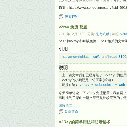
公安机关责令停止联网，给予警告，可以并处 
原文
：https://www.solidot.org/story?sid=591
没有评论
v2ray 免流 配置
2018年12月27日
| 分类:
乱七八糟
| 标签:
v2r
SSR 和v2ray 都可以免流， SSR相关
引用
http://www.right.com.cn/forum/thread-3190
说明
上一篇文章我们已经介绍了 v2ray 的使用，
v2ray的小鸡还是一切正常(哈哈) 
链接在这: 
v2ray + websocket + w
今天简单讨论一下 v2ray 免流配置，我
当时找到了恩山一篇文章还是比较完整的，链
阅读全文…
3 条评论
V2Ray的简单用法和防墙秘术