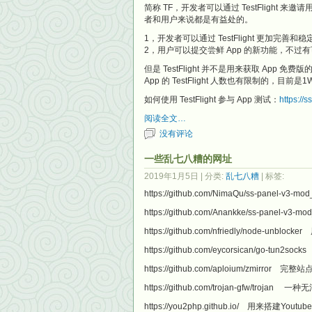
简称 TF，开发者可以通过 TestFlight 来
者和用户来说都是有益处的。
1，开发者可以通过 TestFlight 更加完善和稳定
2，用户可以提交尝鲜 App 的新功能，不
但是 TestFlight 并不是用来获取 App 免
App 的 TestFlight 人数也有限制的，目前是1
如何使用 TestFlight 参与 App 测试：
https://
阅读全文…
没有评论
一些乱七八糟的网址
2019年1月5日
| 分类:
乱七八糟
| 标签:
https://github.com/NimaQu/ss-panel-v3
https://github.com/Anankke/ss-panel-v3-mo
https://github.com/nfriedly/node-u
https://github.com/eycorsican/go-tun
https://github.com/aploium/zmirr
https://github.com/trojan-gfw/t
https://you2php.github.io/ 用来搭建You