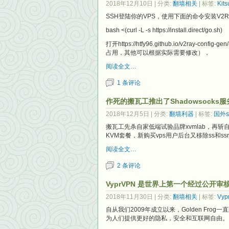
2018年12月10日
| 分类:
翻墙相关
| 标签:
Kits
SSH登陆你的VPS，使用下面的命令安装V2R
bash <(curl -L -s https://install.direct/go.sh)
打开https://htfy96.github.io/v2r
占用，其他可以根据实际需要修改），
阅读全文…
1 条评论
作死的搬瓦工推出了Shadowsocks服
2018年12月5日
| 分类:
翻墙利器
| 标签:
国外s
搬瓦工先杀自家低端试验品牌xvmlab，再斩自家年付
KVM套餐，新购买vps用户后台又移除ss和s
阅读全文…
2 条评论
VyprVPN 是世界上第一个经过公开审
2018年11月30日
| 分类:
翻墙相关
| 标签:
Vyp
自从我们2009年成立以来，Golden Fr
为人们提供更好的隐私，安全和互联网自由。