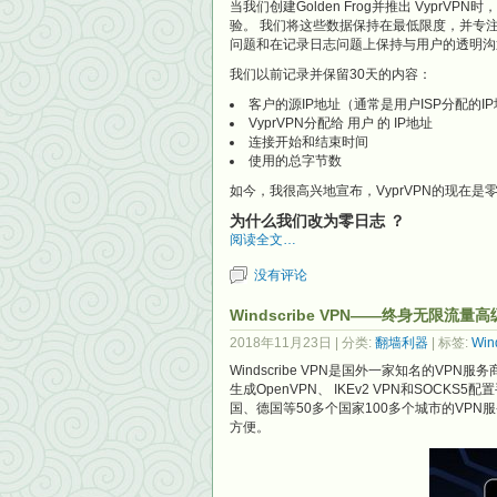
当我们创建Golden Frog并推出 Vypr
验。 我们将这些数据保持在最低限度，并专
问题和在记录日志问题上保持与用户的透明沟
我们以前记录并保留30天的内容：
客户的源IP地址（通常是用户ISP分配的I
VyprVPN分配给 用户 的 IP地址
连接开始和结束时间
使用的总字节数
如今，我很高兴地宣布，VyprVPN的现在是零日志
为什么我们改为零日志 ？
阅读全文…
没有评论
Windscribe VPN——终身无限流量
2018年11月23日
| 分类:
翻墙利器
| 标签:
Win
Windscribe VPN是国外一家知名的VPN服务
生成OpenVPN、 IKEv2 VPN和SOC
国、德国等50多个国家100多个城市的VPN服务
方便。