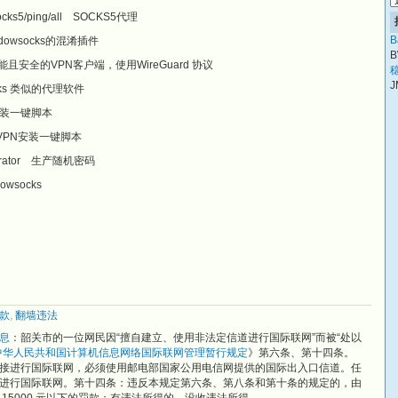
/TW/socks5/ping/all SOCKS5代理
B
个shadowsocks的混淆插件
B
s的高性能且安全的VPN客户端，使用WireGuard 协议
稳
J
wsocks 类似的代理软件
VPN安装一键脚本
IKEv2 VPN安装一键脚本
-generator 生产随机密码
dowsocks
款
,
翻墙违法
息
：韶关市的一位网民因“擅自建立、使用非法定信道进行国际联网”而被“处以
中华人民共和国计算机信息网络国际联网管理暂行规定
》第六条、第十四条。
接进行国际联网，必须使用邮电部国家公用电信网提供的国际出入口信道。任
进行国际联网。第十四条：违反本规定第六条、第八条和第十条的规定的，由