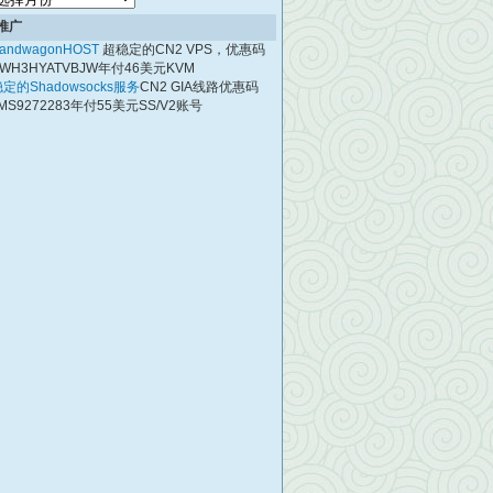
档
推广
andwagonHOST
超稳定的CN2 VPS，优惠码
WH3HYATVBJW年付46美元KVM
定的Shadowsocks服务
CN2 GIA线路优惠码
MS9272283年付55美元SS/V2账号