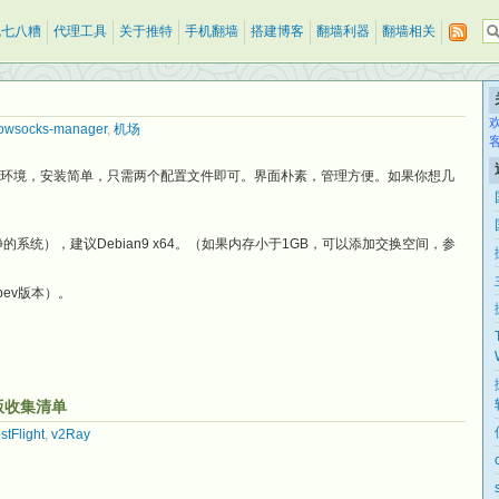
乱七八糟
代理工具
关于推特
手机翻墙
搭建博客
翻墙利器
翻墙相关
owsocks-manager
,
机场
node环境，安装简单，只需两个配置文件即可。界面朴素，管理方便。如果你想几
净的系统），建议Debian9 x64。（如果内存小于1GB，可以添加交换空间，参
bev版本）。
试版收集清单
stFlight
,
v2Ray