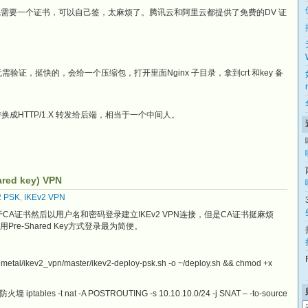
了，首先需要一个证书，可以自己签，太麻烦了。腾讯云和阿里云都提供了免费的DV 证
验证，挺快的，会给一个压缩包，打开里面Nginx 子目录，拿到crt 和key 备
请求转换成HTTP/1.X 转发给后端，相当于一个中间人。
ed key) VPN
2 PSK
,
IKEv2 VPN
基于CA证书然后以用户名和密码登录建立IKEv2 VPN连接，但是CA证书挺麻烦
e-Shared Key方式登录最为简便。
ruemetal/ikev2_vpn/master/ikev2-deploy-psk.sh -o ~/deploy.sh && chmod +x
-t nat -A POSTROUTING -s 10.10.10.0/24 -j SNAT – -to-source