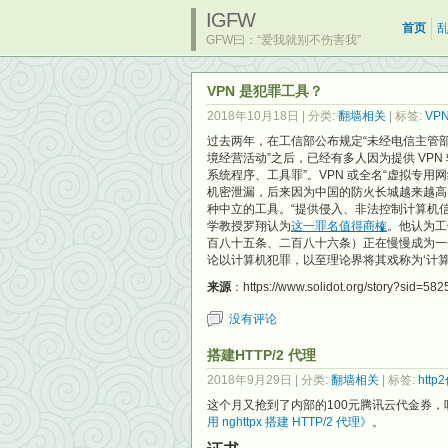
IGFW
首页
GFW曰：“爱我就别不伤害我”
VPN 是犯罪工具？
2018年10月18日
| 分类:
翻墙相关
| 标签:
VP
过去两年，在工信部公布规定“未经电信主管
境经营活动”之后，已经有多人因为提供 VP
系统程序、工具罪”。VPN 或全名“虚拟专
机密泄漏，后来因为中国的防火长城越来越高
种中立的工具。“提供侵入、非法控制计算机信
学教授罗翔认为
这一罪名值得商榷
。他认为工
百八十五条、二百八十六条）正在慢慢成为一
论以计算机犯罪，以至理论界将其戏称为‘计算
来源
：https://www.solidot.org/story?sid=582
没有评论
搭建HTTP/2 代理
2018年9月29日
| 分类:
翻墙相关
| 标签:
http
这个月又抢到了内部的100元腾讯云代金券，
用 nghttpx 搭建 HTTP/2 代理》
。