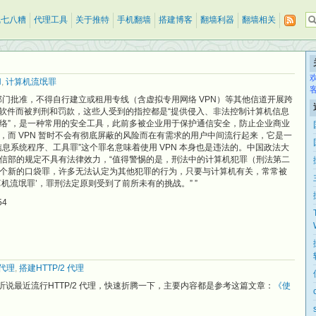
乱七八糟
代理工具
关于推特
手机翻墙
搭建博客
翻墙利器
翻墙相关
N
,
计算机流氓罪
部门批准，不得自行建立或租用专线（含虚拟专用网络 VPN）等其他信道开展跨
N 软件而被判刑和罚款，这些人受到的指控都是“提供侵入、非法控制计算机信息
用网络”，是一种常用的安全工具，此前多被企业用于保护通信安全，防止企业商业
，而 VPN 暂时不会有彻底屏蔽的风险而在有需求的用户中间流行起来，它是一
息系统程序、工具罪”这个罪名意味着使用 VPN 本身也是违法的。中国政法大
信部的规定不具有法律效力，“值得警惕的是，刑法中的计算机犯罪（刑法第二
个新的口袋罪，许多无法认定为其他犯罪的行为，只要与计算机有关，常常被
机流氓罪’，罪刑法定原则受到了前所未有的挑战。” ”
54
2代理
,
搭建HTTP/2 代理
听说最近流行HTTP/2 代理，快速折腾一下，主要内容都是参考这篇文章：
《使