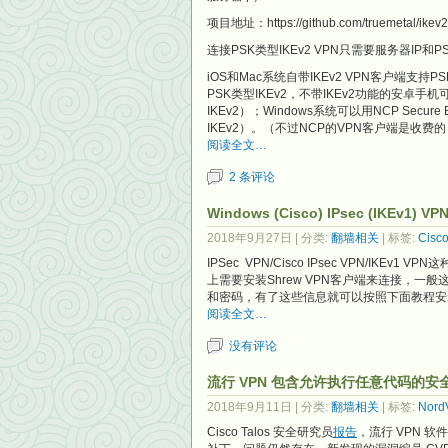
项目地址：https://github.com/truemetal/ikev
连接PSK类型IKEv2 VPN只需要服务器IP和
iOS和Mac系统自带IKEv2 VPN客户端支持
PSK类型IKEv2，不带IKEv2功能的安卓手机可以安
IKEv2）；Windows系统可以用NCP Secure 
IKEv2）。（不过NCP的VPN客户端是收费
阅读全文…
2 条评论
Windows (Cisco) IPsec (IKEv1
2018年9月27日
| 分类:
翻墙相关
| 标签:
Cisc
IPSec VPN/Cisco IPsec VPN/I
上需要安装Shrew VPN客户端来连接，一般
和密码，有了这些信息就可以按照下面教程安
阅读全文…
没有评论
流行 VPN 包含允许执行任意代码的安
2018年9月11日
| 分类:
翻墙相关
| 标签:
Nord
Cisco Talos 安全研究员
报告
，流行 VPN 软