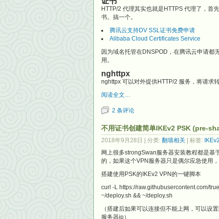
证书
HTTP/2 代理其实也就是HTTPS 代理
书。搞一个。
腾讯云支持DV SSL证书免费申请
Alibaba Cloud Certificates Service
因为域名托管在DNSPOD，在腾讯云申请都无需
用。
nghttpx
nghttpx 可以对外提供HTTP/2 服务，将
阅读全文…
2 条评论
不用证书创建简单IKEv2 PSK (pre-shar
2018年9月28日
| 分类:
翻墙相关
| 标签:
IKEv
网上很多strongSwan服务器安装教程都是
的，如果这个VPN服务器只是偶尔应急使用，用Pr
搭建使用PSK的IKEv2 VPN的一键脚本
curl -L https://raw.githubusercontent.com/t
~/deploy.sh && ~/deploy.sh
（搭建后如果可以连接但不能上网，可以设置防火墙 iptables 
服务器ip）