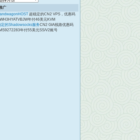
档
推广
andwagonHOST
超稳定的CN2 VPS，优惠码
WH3HYATVBJW年付46美元KVM
定的Shadowsocks服务
CN2 GIA线路优惠码
MS9272283年付55美元SS/V2账号