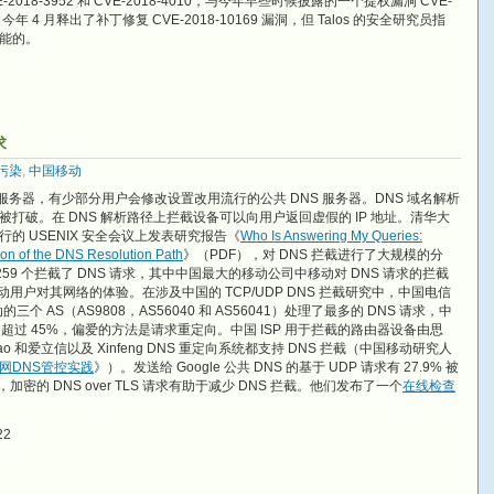
18-3952 和 CVE-2018-4010，与今年早些时候披露的一个提权漏洞 CVE-
dVPN 今年 4 月释出了补丁修复 CVE-2018-10169 漏洞，但 Talos 的安全研究员指
能的。
求
污染
,
中国移动
S 服务器，有少部分用户会修改设置改用流行的公共 DNS 服务器。DNS 域名解析
打破。在 DNS 解析路径上拦截设备可以向用户返回虚假的 IP 地址。清华大
 USENIX 安全会议上发表研究报告《
Who Is Answering My Queries:
ion of the DNS Resolution Path
》（PDF），对 DNS 拦截进行了大规模的分
 259 个拦截了 DNS 请求，其中中国最大的移动公司中移动对 DNS 请求的拦截
动用户对其网络的体验。在涉及中国的 TCP/UDP DNS 拦截研究中，中国电信
三个 AS（AS9808，AS56040 和 AS56041）处理了最多的 DNS 请求，中
多超过 45%，偏爱的方法是请求重定向。中国 ISP 用于拦截的路由器设备由思
iao 和爱立信以及 Xinfeng DNS 重定向系统都支持 DNS 拦截（中国移动研究人
网DNS管控实践
》）。发送给 Google 公共 DNS 的基于 UDP 请求有 27.9% 被
加密的 DNS over TLS 请求有助于减少 DNS 拦截。他们发布了一个
在线检查
22