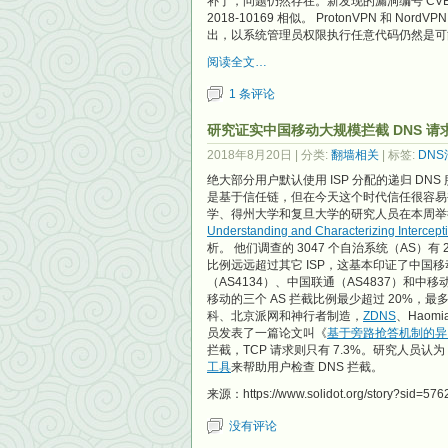
补丁，问题仍然存在。新发现的漏洞编号 CVE-20
2018-10169 相似。 ProtonVPN 和 Nor
出，以系统管理员权限执行任意代码仍然是可
阅读全文…
1 条评论
研究证实中国移动大规模拦截 DNS 请
2018年8月20日
| 分类:
翻墙相关
| 标签:
DNS
绝大部分用户默认使用 ISP 分配的递归 DN
是基于信任链，但在今天这个时代信任很容易被
学、得州大学和复旦大学的研究人员在本周举行的
Understanding and Characterizing Intercept
析。 他们调查的 3047 个自治系统（AS）有
比例远远超过其它 ISP，这基本印证了中国移
（AS4134）、中国联通（AS4837）和中移动的
移动的三个 AS 拦截比例最少超过 20%，最
科、北京派网和神行者制造，
ZDNS
、Haom
员发表了一篇论文叫《
基于旁路抢答机制的异
拦截，TCP 请求则只有 7.3%。研究人员认为，
工具
来帮助用户检查 DNS 拦截。
来源：https://www.solidot.org/story?sid=576
没有评论