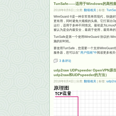
TunSafe——适用于Windows的高性
2018年8月6日
| 分类:
翻墙相关
| 标签:
TunSa
WireGuard ®是一种非常简单而现代，快
更有用，同时避免大规模的头痛。它打算比Ope
运行，​​适用于多种不同情况。最初是为Li
被认为是业内最安全，最易于使用，最简单的
TunSafe是第一个使用WireGuard 协议的 
施的好时机。
要使用TunSafe，您需要一个支持WireGua
服务器，您可以在“
用户指南”中
阅读更多相关
3 条评论
udp2raw UDPspeeder OpenV
udp2raw和UDPspeeder的方法）
2018年8月4日
| 分类:
翻墙相关
| 标签:
udp2r
原理图