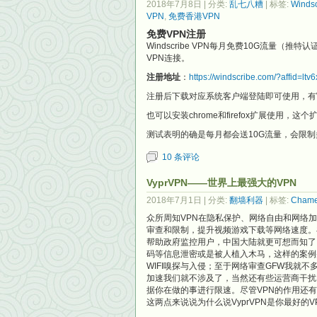
2018年7月8日
| 分类:
乱七八糟
| 标签:
Winds
VPN
,
免费香港VPN
免费VPN注册
Windscribe VPN每月免费10G流量（推
VPN连接。
注册地址
：
https://windscribe.com/?affid=lt
注册后下载对应系统客户端登陆即可使用，有Wi
也可以安装chrome和firefox扩展使用，
测试表明的确是每月都会送10G流量，会限制多
10 条评论
VyprVPN——世界上最强大的VPN
2018年7月1日
| 分类:
翻墙利器
| 标签:
Chame
众所周知VPN在隐私保护、网络自由和网络
审查和限制，提升视频游戏下载等网络速度。
帮助政府监控用户，中国大陆就更可想而知了
码等信息泄密或是被人植入木马，这样的案例
WIFI嗅探与入侵；至于网络审查GFW我就不多
加速我们就不涉及了，当然还有些运营商干扰
据你在做的事进行限速。尽管VPN的作用还
这两点来说说为什么说VyprVPN是你最好的V