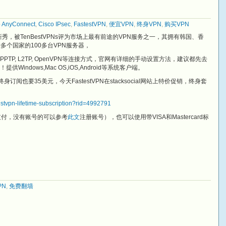
o AnyConnect
,
Cisco IPsec
,
FastestVPN
,
便宜VPN
,
终身VPN
,
购买VPN
N新秀，被TenBestVPNs评为市场上最有前途的VPN服务之一，其拥有韩国、香
多个国家的100多台VPN服务器，
,IKEv2,PPTP, L2TP, OpenVPN等连接方式，官网有详细的手动设置方法，建议都先去
ndows,Mac OS,iOS,Android等系统客户端。
终身订阅也要35美元，今天FastestVPN在stacksocial网站上特价促销，终身套
testvpn-lifetime-subscription?rid=4992791
卡支付，没有账号的可以参考
此文
注册账号），也可以使用带VISA和Mastercard标
PN
,
免费翻墙