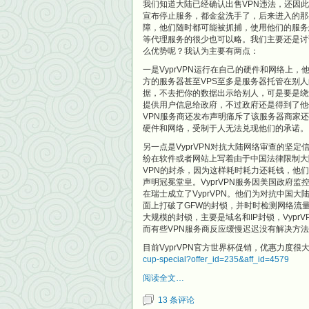
我们知道大陆已经确认出售VPN违法，还因此
宣布停止服务，都金盆洗手了，后来进入的那
障，他们随时都可能被抓捕，使用他们的服务
等代理服务的很少也可以略。我们主要还是讨论
么优势呢？我认为主要有两点：
一是VyprVPN运行在自己的硬件和网络上
方的服务器甚至VPS至多是服务器托管在别
据，不去把你的数据出示给别人，可是要是绕
提供用户信息给政府，不过政府还是得到了他
VPN服务商还发布声明痛斥了该服务器商家
硬件和网络，受制于人无法兑现他们的承诺。
另一点是VyprVPN对抗大陆网络审查的坚
纷在软件或者网站上写着由于中国法律限制大
VPN的封杀，因为这样耗时耗力还耗钱，他
声明冠冕堂皇。VyprVPN服务因美国政府
在瑞士成立了VyprVPN。他们为对抗中国大陆
面上打破了GFW的封锁，并时时检测网络流量
大规模的封锁，主要是域名和IP封锁，Vyp
而有些VPN服务商反应缓慢迟迟没有解决方
目前VyprVPN官方世界杯促销，优惠力度很
cup-special?offer_id=235&aff_id=4579
阅读全文…
13 条评论