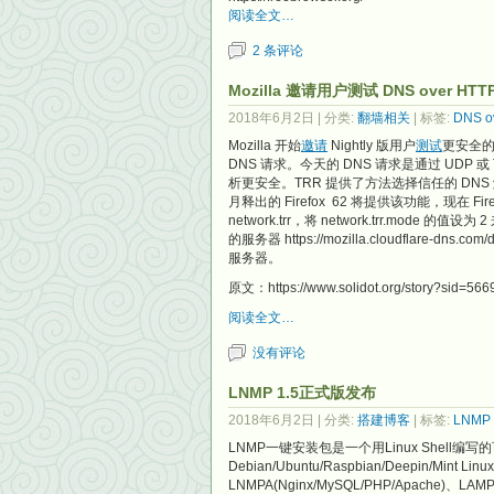
阅读全文…
2 条评论
Mozilla 邀请用户测试 DNS over HTT
2018年6月2日
| 分类:
翻墙相关
| 标签:
DNS o
Mozilla 开始
邀请
Nightly 版用户
测试
更安全的域名
DNS 请求。今天的 DNS 请求是通过 UDP 或 T
析更安全。TRR 提供了方法选择信任的 DNS
月释出的 Firefox 62 将提供该功能，现在 Fire
network.trr，将 network.trr.mode 的值设
的服务器 https://mozilla.cloudflare-d
服务器。
原文：https://www.solidot.org/story?sid=566
阅读全文…
没有评论
LNMP 1.5正式版发布
2018年6月2日
| 分类:
搭建博客
| 标签:
LNMP
LNMP一键安装包是一个用Linux Shell编写的可以为
Debian/Ubuntu/Raspbian/Deepin/Mint
LNMPA(Nginx/MySQL/PHP/Apache)、LA