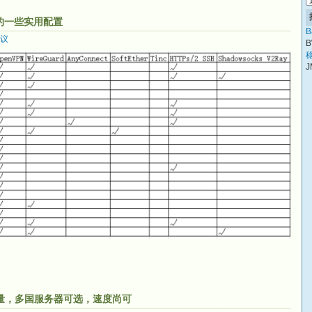
N的一些实用配置
B
协议
B
稳
J
0G流量，多国服务器可选，速度尚可