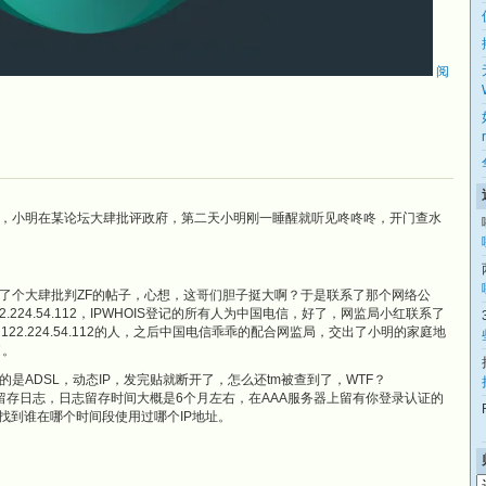
阅
，小明在某论坛大肆批评政府，第二天小明刚一睡醒就听见咚咚咚，开门查水
了个大肆批判ZF的帖子，心想，这哥们胆子挺大啊？于是联系了那个网络公
.224.54.112，IPWHOIS登记的所有人为中国电信，好了，网监局小红联系了
分使用122.224.54.112的人，之后中国电信乖乖的配合网监局，交出了小明的家庭地
了。
是ADSL，动态IP，发完贴就断开了，怎么还tm被查到了，WTF？
留存日志，日志留存时间大概是6个月左右，在AAA服务器上留有你登录认证的
找到谁在哪个时间段使用过哪个IP地址。