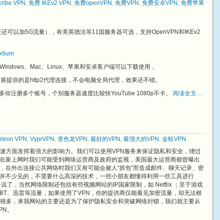
cribe VPN
,
免费 IKEv2 VPN
,
免费openVPN
,
免费VPN
,
免费安卓VPN
,
免费苹果
特认证还可以加5G流量），有美英德法等11国服务器可选，支持OpenVPN和IKEv2
v6x9um
ndows、Mac、Linux、苹果和安卓客户端可以下载使用，
这个扩展提供的是http2代理连接，不会电脑全局代理，效果还不错。
你注册多个账号，个别服务器速度比较快YouTube 1080p不卡。
阅读全文…
leon VPN
,
VyprVPN
,
变色龙VPN
,
最好的VPN
,
最强大的VPN
,
金蛙VPN
加速方面发挥着强大的影响力。我们可以使用VPN服务来保证隐私和安全，绕过
在家上网时我们可能受到网络运营商及政府的监视，美国最大运营商都曾曝出
，在外出连接公共网络时我们又有可能会被人“抓包”而造成邮件、聊天记录、密
并不少见的，不需要什么高深的技术，一些小朋友都懂得利用一些工具进行
说了，当然网络限制还包括有些视频网站的IP国家限制，如 Netflix ；至于游戏
BT、迅雷等流量，如果使用了VPN，你的提供商仅能看见加密流量，却无法根
有很多，来我网站的主要还是为了保护隐私安全和突破网络封锁，我们就主要从
PN。