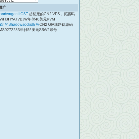
档
推广
andwagonHOST
超稳定的CN2 VPS，优惠码
WH3HYATVBJW年付46美元KVM
定的Shadowsocks服务
CN2 GIA线路优惠码
MS9272283年付55美元SS/V2账号