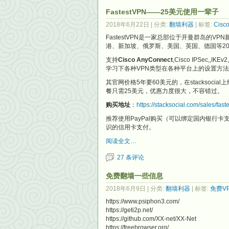
FastestVPN——25美元使用一辈子
2018年6月22日
| 分类:
翻墙利器
| 标签:
Cisc
FastestVPN是一家总部位于开曼群岛的VP
港、新加坡、俄罗斯、美国、英国、德国等20
支持
Cisco AnyConnect
,Cisco IPSec,
学习下各种VPN类型在各种平台上的设置方法！提供Wi
其官网价格5年要60美元的，在stacksocial上
餐只需25美元，优惠力度很大，不容错过。
购买地址
：
https://stacksocial.com/sales/fas
推荐使用PayPal购买（可以绑定国内银行
识的信用卡支付。
阅读全文…
27 条评论
免费翻墙一些信息
2018年6月9日
| 分类:
翻墙利器
| 标签:
免费V
https://www.psiphon3.com/
https://geti2p.net/
https://github.com/XX-net/XX-Net
https://freebrowser.org/