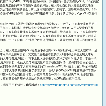
抓捕了不少VPN、SS等翻墙服务商家，致使国内一些长期提供VPN、SS的商家
些鱼龙混杂的商家存在随时跑路的风险，在大陆他自己的人身安全都无法保
怎么可能保障您的安全，所以国内商家都可以忽略了。国外商家提供SS、SSH
国外VPN服务商，国外的VPN服务商很多，知名的也不少，VyprVPN又有什
，他们对VPN服务器硬件和网络有着绝对的控制权，一般的VPN商家都是租用第三
人的机房，这样他们就无法完全控制其服务和网络，他们可以不去记录你的数
过VPN服务商直接找服务器服务商索要数据呢，曾经就有一家VPN服务商拒绝
们想要的数据，因为他们绕过了VPN服务商直接向服务器服务商索要，后来该
还和他们中止了合作，不过用户数据还是泄露了，就因为他们不是自己的服务器
定信念，在大陆立法限制VPN服务后不少国外VPN商家顺势退出中国大陆市场，纷
陆用户停止使用云云，其实他们主要是不愿意投入时间和金钱去反制大陆对
们的大陆付费用户很少，犯不上投入这钱去研发技术加强针对性调整，于是一纸
监控用户而发起，创始人坚信网络流量不应该被区别对待，坚持网络自由的信念，
的网络封锁开发了具有专利技术的Chameleon™ VPN 技术，在VPN的传输层
，对于大陆的IP封锁准备了多套方案，在6月份GFW对VPN服务商进行了四次
rVPN第一时间收到检测报警，并启动预案在一两个小时内解决了网络封锁问题，
法，更有甚者告诉用户钱退给你另找他家吧，在GFW面前束手无策。
大，需要的不要错过，
购买地址
：
https://www.goldenfrog.com/zh/vyprvpn/world-