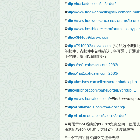
#
http://hostaider.com/tht/order/
#
http://www.freewebhostingtalk.com/forumdi
#
http://www.freewebspace.net/forums/forum
#
http://www.hostbidder.com/forumdisplay.p
#
http://3f44db9d.qvvo.com
#
http://7910103a.qvvo.com
（试 试这个我刚
等邮件，点邮件中链接确认，等开通，开通后登陆
上代理，就可以翻墙啦~）
#
https://ns1.cphoster.com:2083/
#
https://ns2.cphoster.com:2083/
#
http://hostsos.com/clients/order/index.php
#
http://driphost.com/panel/order/?group=1
#
http://www.hostaider.com/
+Firefox+Auto
#
http://finitemedia.com/free-hosting/
#
http://finitemedia.com/clients/order/
# 可用于SSH翻墙的cPanel免费空间，使用优
洛杉矶WebNX机房，大陆访问速度贼拉快~
#一个可用的新空间空间流量无限