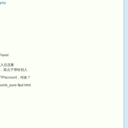
.php
Panel
记入总流量
的，留点子弹给别人
到FTPaccount，何故？
ounts_pure-ftpd.html