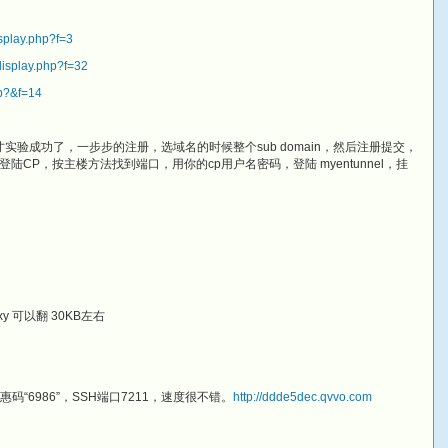
splay.php?f=3
display.php?f=32
hp?&f=14
才实验成功了，一步步的注册，选域名的时候整个sub domain，然后注册提交，
CP，按主楼方法找到端口，用你的cp用户名密码，登陆 myentunnel，挂
proxy 可以翻 30KB左右
惠码“6986”，SSH端口7211，速度很不错。
http://ddde5dec.qvvo.com