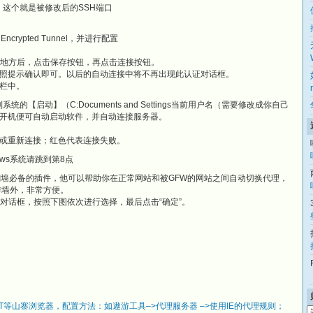
ort） 这个就是被修改后的SSH端口
ncrypted Tunnel，并进行配置
的地方后，点击保存按钮，再点击连接按钮。
照提示确认即可。以后的自动连接中将不再出现此认证对话框。
栏中。
统的【启动】（C:Documents and Settings当前用户名（需要修改成你自己
开机便可自动启动软件，并自动连接服务器。
或重新连接；红色代表连接失败。
dows系统请跳到第8点
oxy是FF翻墙必备的插件，他可以帮助你在正常网站和被GFW的网站之间自动切换代理，
游墙外，非常方便。
如下对话框，按照下图依次进行选择，最后点击“确定”。
，TT等山寨浏览器，配置方法：如遨游工具–>代理服务器 –>使用IE的代理规则；