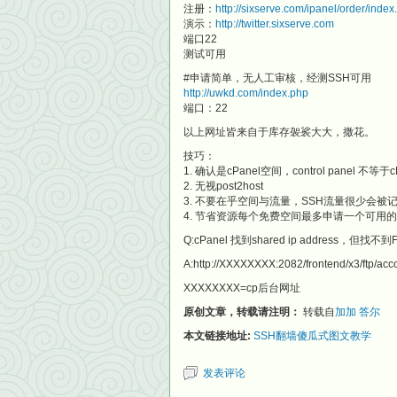
注册：
http://sixserve.com/ipanel/order/index
演示：
http://twitter.sixserve.com
端口22
测试可用
#申请简单，无人工审核，经测SSH可用
http://uwkd.com/index.php
端口：22
以上网址皆来自于库存袈裟大大，撒花。
技巧：
1. 确认是cPanel空间，control panel 不等于c
2. 无视post2host
3. 不要在乎空间与流量，SSH流量很少会被
4. 节省资源每个免费空间最多申请一个可用
Q:cPanel 找到shared ip address，但找不
A:http://XXXXXXXX:2082/frontend/x3/ftp/acc
XXXXXXXX=cp后台网址
原创文章，转载请注明：
转载自
加加 答尔
本文链接地址:
SSH翻墙傻瓜式图文教学
发表评论