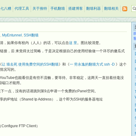
乱七八糟
代理工具
关于推特
手机翻墙
搭建博客
翻墙利器
翻墙相关
l
,
MyEntunnel
,
SSH翻墙
清，如果你有校内（人人）的话，可以点击
这 里
。图比较清楚。
程链接，后 来觉得太过简略，于是决定根据自己的使用经验做一个详尽的傻瓜式
《
让 墙去死 使用免费空间的SSH翻墙
》和《
一 劳永逸的翻墙方式 ssh -D
》这个
情况写的。
ouTube也能看但是有些不流畅，要等待。非常稳定，这两天一直挂着丝毫没
国端口才能用。
继续下一点，没有的话请跳到第9点申请一个免费的cPanel空间。
IP地址（Shared Ip Address），这个即为SSH的服务器地址
gure FTP Client）