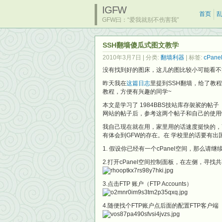
IGFW
首页
GFW曰：“爱我就别不伤害我”
SSH翻墙傻瓜式图文教学
2010年3月7日
| 分类:
翻墙利器
| 标签:
cPane
没有找到好的图床，这儿的图比较小可能看不
昨天我在
这篇日志
里提到SSH翻墙，给了教
教程，方便有兴趣的同学~
本文是学习了 1984BBS技站库存袈裟的帖子
网站的帖子后，参考这两个帖子和自己的使用
我自己现在就在用，家里用的话速度挺快的，Y
有体会到GFW的存在。在 学校里的话要有出
1. 假设你已经有一个cPanel空间，那么请
2.打开cPanel空间控制面板，在左侧，寻找共享的
3.点击FTP 账户（FTP Accounts）
4.随便找个FTP账户点后面的配置FTP客户端（Confi