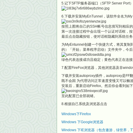
5.记下SFTP服务器端口（SFTP Server P
6.下载并安装MyEnTunnel，该软件全名为My E
按照上图将自己的SSH帐号信息填写到相应
第一次连接过程中会出现一个认证对话框，按
最后点击隐藏按钮，使对话框隐藏到系统任务
为MyEntunnel创建一个快捷方式，将其复制到系
的）「开始」菜单程序启动）文件夹中，今后
绿色代表连接成功且稳定；黄色代表正在连接
7.配置FireFox浏览器，其他浏览器及非win
下载并安装autoproxy插件，autopr
既不会因 为代理访问正常速度变慢又可以畅
安装后，重新启动Firefox。然后你会看到
至此配置已全部就绪。
8.根据自己系统及浏览器点击
Windows下Firefox
Windows 下Google浏览器
Windows 下IE浏览器（包含遨游，绿世界