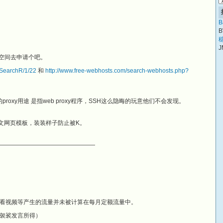
B
B
稳
J
费空间去申请个吧。
vSearchR/1/22
和
http://www.free-webhosts.com/search-webhosts.php?
roxy用途 是指web proxy程序，SSH这么隐晦的玩意他们不会发现。
者英文网页模板，装装样子防止被K。
————————————————
看视频等产生的流量并未被计算在每月定额流量中。
袈裟发言所得）