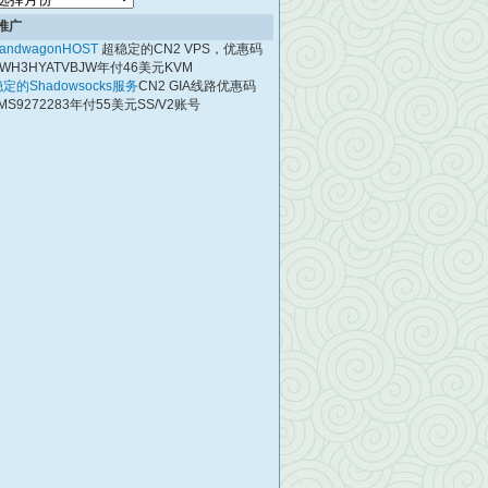
档
推广
andwagonHOST
超稳定的CN2 VPS，优惠码
WH3HYATVBJW年付46美元KVM
定的Shadowsocks服务
CN2 GIA线路优惠码
MS9272283年付55美元SS/V2账号