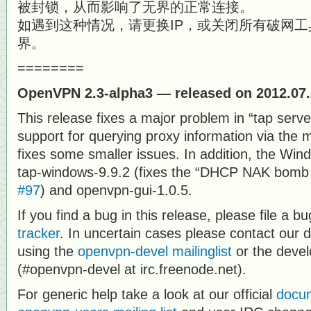
被封锁，从而影响了无界的正常连接。
如遇到这种情况，请更换IP，或关闭所有破网工
界。
========
OpenVPN 2.3-alpha3 — released on 2012.07
This release fixes a major problem in “tap ser
support for querying proxy information via the
fixes some smaller issues. In addition, the Win
tap-windows-9.9.2 (fixes the “DHCP NAK bomb
#97
) and openvpn-gui-1.0.5.
If you find a bug in this release, please file a b
tracker
. In uncertain cases please contact our de
using the
openvpn-devel mailinglist
or the devel
(#openvpn-devel at irc.freenode.net).
For generic help take a look at our official
docu