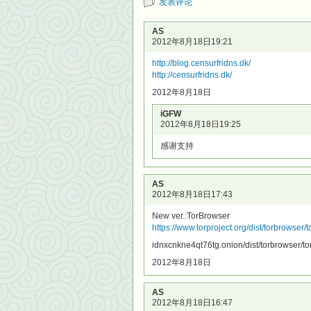
发表评论
AS
2012年8月18日19:21
http://blog.censurfridns.dk/
http://censurfridns.dk/
2012年8月18日
iGFW
2012年8月18日19:25
感谢支持
AS
2012年8月18日17:43
New ver.:TorBrowser
https://www.torproject.org/dist/torbrowser
idnxcnkne4qt76tg.onion/dist/torbrowser/t
2012年8月18日
AS
2012年8月18日16:47