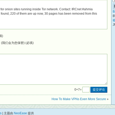
 for onion sites running inside Tor network. Contact: IRCnet #ahmia
B
s found, 220 of them are up now, 30 pages has been removed from this
B
稳
J
填)
(我们会为您保密) (必填)
0+7=
How To Make VPNs Even More Secure
»
s
| 主题由
NeoEase
提供