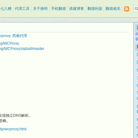
乱七八糟
代理工具
关于推特
手机翻墙
搭建博客
翻墙利器
翻墙相关
cproxy
,
西厢代理
eng/WCProxy
eng/WCProxy/zipball/master
c，实现独立DNS解析。
律忽略。
8/gowcproxy.html