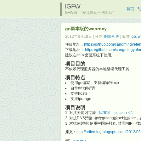
IGFW
首页
GFW曰：“爱我就别不伤害我”
go脚本版的wcproxy
2012年8月18日
| 分类:
翻墙相关
| 标签:
go
,
w
项目地址：
https://github.com/cangmingyef
下载地址：
https://github.com/cangmingyef
建议在linux桌面系统下使用。
项目目的
不依赖代理服务器的本地翻墙代理工具
项目特点
使用go编写，支持编译到exe
自带dns解析库
支持hosts
支持iprange
项目说明
对抗关键词过滤:
rfc2616 – section 4.1
对抗DNS污染: 参考golang的net包的sr
对抗IP封锁: 使用中国IP列表, 对国内IP一
原文
：
http://briteming.blogspot.com/2012/0