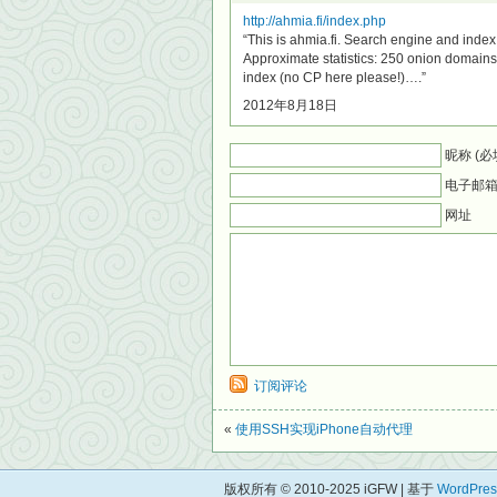
http://ahmia.fi/index.php
“This is ahmia.fi. Search engine and index
Approximate statistics: 250 onion domain
index (no CP here please!)….”
2012年8月18日
昵称 (必
电子邮箱 
网址
订阅评论
«
使用SSH实现iPhone自动代理
版权所有 © 2010-2025 iGFW | 基于
WordPres