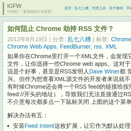
IGFW
首页
乱七八糟
代理工具
关于推特
手
GFW曰：“爱我就别不伤害我”
如何阻止 Chrome 劫持 RSS 文件？
2012年8月19日
| 分类:
乱七八糟
| 标签:
Chrom
Chrome Web Apps
,
FeedBurner
,
rss
,
XML
如果你在Chrome里打开一个XML文件，会发
文件，让你选择一些Chrome web apps。这
说是个好事，甚至是RSS发明人
Dave Winer
都 
兴。但作为想查看XML源文件的开发者来说就
有时候Chrome还会将一个RSS feed的链接给
feed://开头的地址），导致我们无法直接通过
不介意每次都多点一下鼠标关闭 上图的这个菜
解决办法有五：
安装
Feed Intent
这枚扩展，让它作为默认处理