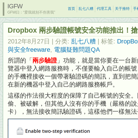
IGFW
首页
乱七八糟
代理工具
关于推特
手
GFW曰：“爱我就别不伤害我”
Dropbox 兩步驗證帳號安全功能推出！
2012年8月27日
| 分类:
乱七八糟
| 标签:
DropBo
與安全freeware
,
電腦疑難問題QA
所謂的「
兩步驗證
」功能，就是當你要在一台新
覽器中登入網路服務時，不僅要輸入自己的帳號
的手機裡接收一個帶著驗證碼的簡訊，直到把簡
在新的機器中登入自己的網路服務帳戶。
這樣的作法很大程度的保障了自己帳號的安全。
偷、被破解，但其他人沒有你的手機（嚴格的說
卡），無法接收簡訊驗證碼，這樣他們一樣無法