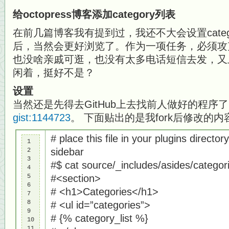
给octopress博客添加category列表
在前几篇博客我有提到过，我还不大会设置categor
后，当然会更好浏览了。作为一项任务，必须攻
也没啥亲戚可逛，也没有太多电话短信去发，又上g
闲着，挺好不是？
设置
当然还是先得去GitHub上去找前人做好的程序
gist:1144723
。 下面贴出的是我fork后修改的内
# place this file in your plugins directo
1

sidebar
2

3

#$ cat source/_includes/asides/categor
4

5

#<section>
6

# <h1>Categories</h1>
7

8

# <ul id=”categories”>
9

# {% category_list %}
10

11
