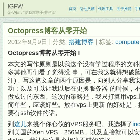
IGFW
首页
乱七八糟
代理工具
关于推特
手
GFW曰：“爱我就别不伤害我”
Octopress博客从零开始
2012年9月9日
| 分类:
搭建博客
| 标签:
compute
Octopress博客从零开始 I
本文的写作原则是以我这个没有学过程序的文科
多其他哥们看了觉得没 事，可在我这就得想破脑
汗)。写这篇文章的两个原因是，向别人分享我
功；以及可以让我以后在更换服务器 的时候，
做成过的东西。这次的策略是，我只打算用vps上的o
简单些，应该好些。放在vps上更新 的好处是
要有ssh软件的话。
到
这儿
来挑个你心仪的VPS服务吧。我选择了
in
到美国的Xen VPS，256MB，以及直接就可以安