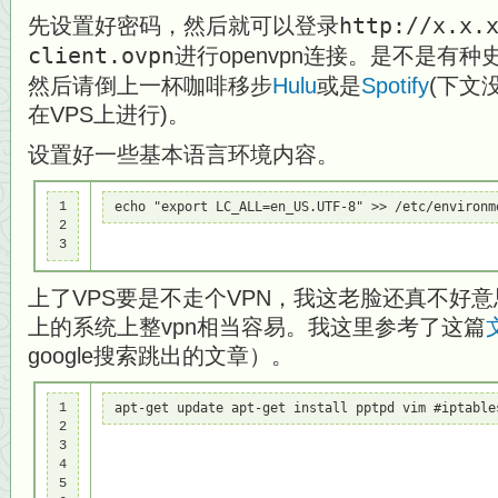
先设置好密码，然后就可以登录
http://x.x.
client.ovpn
进行openvpn连接。是不是有种史
然后请倒上一杯咖啡移步
Hulu
或是
Spotify
(下文
在VPS上进行)。
设置好一些基本语言环境内容。
1

echo "export LC_ALL=en_US.UTF-8" >> /etc/envi
2

3
上了VPS要是不走个VPN，我这老脸还真不好意思
上的系统上整vpn相当容易。我这里参考了这篇
google搜索跳出的文章）。
1

apt-get update apt-get install pptpd vim #iptabl
2

3

4

5
