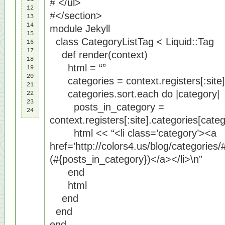
# </ul>
12

#</section>
13

14

module Jekyll
15

class CategoryListTag < Liquid::Tag
16

17

def render(context)
18

html = “”
19

20

categories = context.registers[:site]
21

categories.sort.each do |category|
22

23

posts_in_category =
24
context.registers[:site].categories[categ
html << “<li class=’category’><a
href=’http://colors4.us/blog/categories/
(#{posts_in_category})</a></li>\n”
end
html
end
end
end