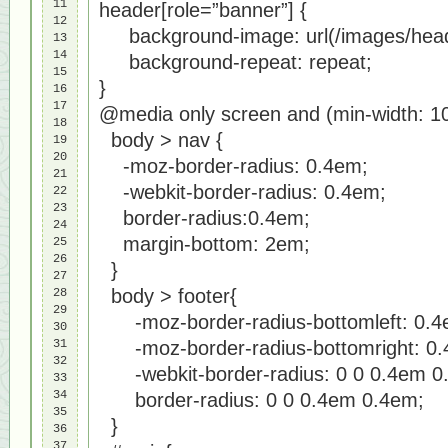
11

header[role=”banner”] {
12

background-image: url(/images/head
13

14

background-repeat: repeat;
15

}
16

17

@media only screen and (min-width: 1
18

body > nav {
19

20

-moz-border-radius: 0.4em;
21

-webkit-border-radius: 0.4em;
22

23

border-radius:0.4em;
24

margin-bottom: 2em;
25

26

}
27

body > footer{
28

29

-moz-border-radius-bottomleft: 0.4
30

31

-moz-border-radius-bottomright: 0.
32

-webkit-border-radius: 0 0 0.4em 0
33

34

border-radius: 0 0 0.4em 0.4em;
35

}
36

37
