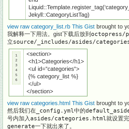
Liquid::Template.register_tag(‘category_l
Jekyll::CategoryListTag)
view raw
category_list.rb
This Gist
brought to y
我解释一下用法。gist下载后放到
octopress/p
立
source/_includes/asides/categorie
<section>
1

<h1>Categories</h1>
2

3

<ul id=”categories”>
4

5

{% category_list %}
6
</ul>
</section>
view raw
categories.html
This Gist
brought to y
然后我们在
_config.yml
中的
default_asid
号内加入
asides/categories.html
就设置
generate
一下就出来了。