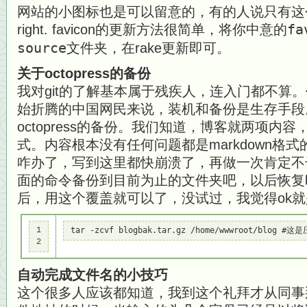
网站的小图标也是可以留意的，有的人说只有这个也
right. favicon的更新方法很简单，将你中意的
fa
source
文件夹，在rake更新即可。
关于octopress的备份
我对git的了解基本属于残疾人，连入门都不算。作为
始折腾的中国网民来说，装机和备份是生存手段
octopress的备份。我们知道，博客就两项内
式。内容根本没有任何问题都是markdown格式
咋办了，写到这里都快崩溃了，再做一次肯定不干
面的命令备份到目前为止的文件夹吧，以后恢复时要做
后，用这个覆盖就可以了，没试过，我觉得ok
1

tar -zcvf blogbak.tar.gz /home/wwwroot/blog 
2
自动完成文件名的小技巧
这个很多人应该都知道，我到这个礼拜才从同事