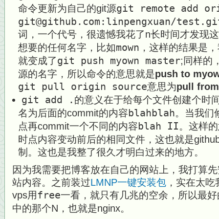
命令更新为自己的git源
git remote add or
git@github.com:linpengxuan/test.gi
词，一个代号，很遗憾我花了n长时间才发现
想要的任何名字，比如
mown
，这样的结果是，
就变成了
git push myown master
;同样的
源的名字，所以命令的意思就是
push to myow
git pull origin source
意思为
pull from
git add .
的意义在于给每个文件创建个时
名为后面的commit的内容
blahblah
。当我们
点再commit一个不同的内容
blah II
。这样的
时点内容变动前后的相同文件，这也就是gith
制。这也是我整了很久才明白过来的地方。
因为我需要把博客放在自己的网站上，我打算先安装
站内容。之前装过
LMNP一键安装包
，实在太吃我
vps用
free
一看，就只有几兆的空余，所以最好
中的那个N，也就是nginx。