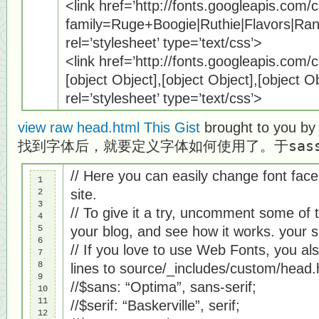
<link href=’http://fonts.googleapis.com/
family=Ruge+Boogie|Ruthie|Flavors|Ra
rel=’stylesheet’ type=’text/css’>
<link href=’http://fonts.googleapis.com/
[object Object],[object Object],[object Ob
rel=’stylesheet’ type=’text/css’>
view raw
head.html
This Gist
brought to you b
找到字体后，就要定义字体如何使用了。于
sas
// Here you can easily change font fac
1

site.
2

3

// To give it a try, uncomment some of t
4

5

your blog, and see how it works. your si
6

// If you love to use Web Fonts, you a
7

8

lines to source/_includes/custom/head.
9

//$sans: “Optima”, sans-serif;
10

11

//$serif: “Baskerville”, serif;
12
