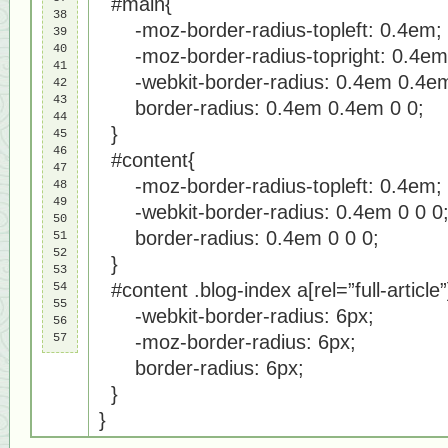
#main{
38

-moz-border-radius-topleft: 0.4em;
39

40

-moz-border-radius-topright: 0.4em
41

-webkit-border-radius: 0.4em 0.4em
42

43

border-radius: 0.4em 0.4em 0 0;
44

}
45

46

#content{
47

-moz-border-radius-topleft: 0.4em;
48

49

-webkit-border-radius: 0.4em 0 0 0
50

border-radius: 0.4em 0 0 0;
51

52

}
53

#content .blog-index a[rel=”full-article”
54

55

-webkit-border-radius: 6px;
56

57
-moz-border-radius: 6px;
border-radius: 6px;
}
}