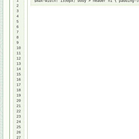
1

$max-width: 1350px; body > header h1 { padding-l
2

3

4

5

6

7

8

9

10

11

12

13

14

15

16

17

18

19

20

21

22

23

24

25

26

27
