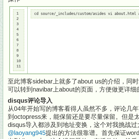
1

cd source/_includes/custom/asides vi about.h
2

3

4

5

6

7

8

9

10

11
至此博客sidebar上就多了about us的介绍
可以转到navibar上about的页面，方便做更详
disqus评论导入
从04年开始写的博客看得人虽然不多，评论几
到octopress来，能保留还是要尽量保留。但
disqus导入都涉及到地址变换，这个对我挑战
@laoyang945
提出的方法很靠谱。首先保证word