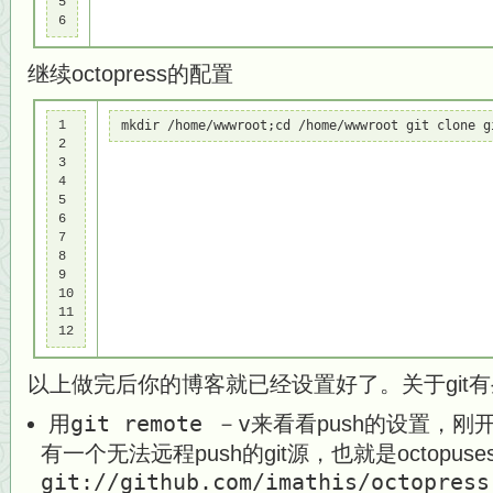
5

6
继续octopress的配置
1

mkdir /home/wwwroot;cd /home/wwwroot git clo
2

3

4

5

6

7

8

9

10

11

12
以上做完后你的博客就已经设置好了。关于git
用
git remote －v
来看看push的设置，
有一个无法远程push的git源，也就是octopuse
git://github.com/imathis/octopress