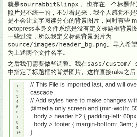
就是
sourrabbit&linpx
， 也存在一个标题
照片是不统一的，不过看起来，我个人感觉不是
是不会让文字阅读分心的背景图片，同时有些 mini
octopress本身文件系统是没有定义标题框背
一些过渡，所以我定义标题背景照片为
source/images/header_bg.png
。导入希
为上述两个文件名字。
之后我们需要做些调整。我在
sass/custom/_
中指定了标题框的背景图片。这样直接rake之后
// This File is imported last, and will ov
1

cascade
2

3

// Add styles here to make changes wit
4

5

@media only screen and (min-width: 55
6

body > header h2 { padding-left: 60px;
7

8

body > footer { margin-bottom: 3em; 
9

}
10
