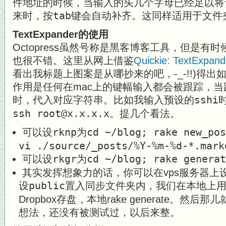
件地址的时候，当输入的头几个字母已经足以将
来时，按
tab
键会自动补齐。这同样适用于文件
TextExpander的使用
Octopress虽然号称是黑客博客工具，但是有
也很不错。这里从网上借鉴
Quickie: TextExpand
看出我标题上图案是从哪抄来的吧，-_-!!)得出
作用是任何在mac上的键幅输入都会被跟踪，
时，代入对应字符串。比如我输入预设的
sshi
ssh root@x.x.x.x
。提几个看法。
可以设
rknp
为
cd ~/blog; rake new_pos
vi ./source/_posts/%Y-%m-%d-*.mark
可以设
rkgr
为
cd ~/blog; rake generat
其实发挥想象力的话，你可以在vps服务器上设立
设
public
置入同步文件夹内，我们在本地上用Mo
Dropbox存盘，本地rake generate。然
想法，还没有被测试过，以后来整。