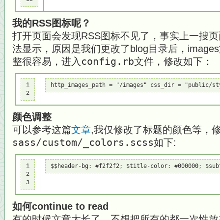
我的RSS图标呢？
打开页面会发现RSS图标不见了，事实上一搜
法显示，原因是我们更改了blog目录后，imag
整很容易，进入
config.rb
文件，修改如下：
1

http_images_path = "/images" css_dir = "public/st
2
颜色调整
可以参考这篇
文章
,我仅修改了标题的颜色等，
sass/custom/_colors.scss
如下:
1

$$header-bg: #f2f2f2; $title-color: #000000; $sub
2

3
如何continue to read
有的时候文章太长了，不想把所有的都一次性放