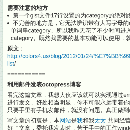
需要注意的地方
第一个gist文件17行设置的为category的
不完善的地方是，它无法辨识带有大写字母的ca
单词串category。所以我昨天花了不少时间
category。既然我需要的基本功能可以使用
原文
：
http://colors4.us/blog/2012/01/24/%E7
list
/
===========
利用邮件发表octopress博客
看完这篇文章，我想大伙应该就可以实现通过email
进行发文。好处相当明显，你不可能永远带着你配置有
只要手里有手机发邮件，就没有问题。真正做到
写文章的初衷是，本
网站
是
我
和我
太太
共同经营
好了文章，委托我发表时，苦于手中的工作wind