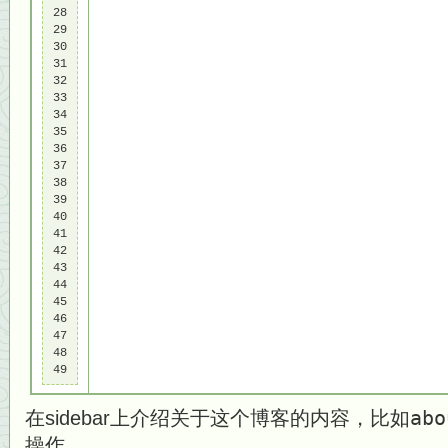
28

29

30

31

32

33

34

35

36

37

38

39

40

41

42

43

44

45

46

47

48

49
在sidebar上介绍关于这个博客的内容，比如
abo
操作