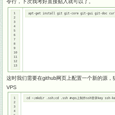
令行，下次我考好直接贴入就可以了。
1

apt-get install git git-core git-gui git-doc cur
2

3

4

5

6

7

8

9

10

11

12

13
这时我们需要在github网页上配置一个新的源，
VPS
1

cd ~;mkdir .ssh;cd .ssh #vps上制作ssh登录key ssh
2

3

4
