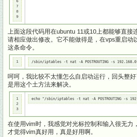
6

7

8

9
上面这段代码用在ubuntu 11或10上都能够直
请相应做出修改。它不能做得是，在vps重启动
这条命令。
1
/sbin/iptables -t nat -A POSTROUTING -s 192.168.0
呵呵，我比较不太懂怎么自启动运行，回头整好
是用这个土方法来解决。
1

echo "/sbin/iptables -t nat -A POSTROUTING -
2

3
在使用vim时，我感觉对光标控制和输入很无力
才觉得vim真好用，真是好用啊。