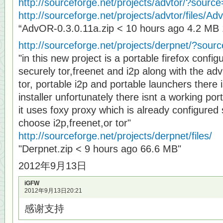
http://sourceforge.net/projects/advtor/?source
http://sourceforge.net/projects/advtor/files/A
“AdvOR-0.3.0.11a.zip < 10 hours ago 4.2 MB
http://sourceforge.net/projects/derpnet/?sourc
"in this new project is a portable firefox confi
securely tor,freenet and i2p along with the ad
tor, portable i2p and portable launchers there i
installer unfortunately there isnt a working por
it uses foxy proxy which is already configured 
choose i2p,freenet,or tor"
http://sourceforge.net/projects/derpnet/files/
"Derpnet.zip < 9 hours ago 66.6 MB"
2012年9月13日
iGFW
2012年9月13日20:21
感谢支持