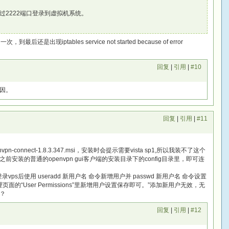
y通过2222端口登录到虚拟机系统。
还是出现iptables service not started because of error
回复
|
引用
|
#10
因。
回复
|
引用
|
#11
pn-connect-1.8.3.347.msi，安装时会提示需要vista sp1,所以我装不了这个
装的普通的openvpn gui客户端的安装目录下的config目录里，即可连
录vps后使用 useradd 新用户名 命令新增用户并 passwd 新用户名 命令设置
r管理页面的“User Permissions”里新增用户设置保存即可。”添加新用户无效，无
？
回复
|
引用
|
#12