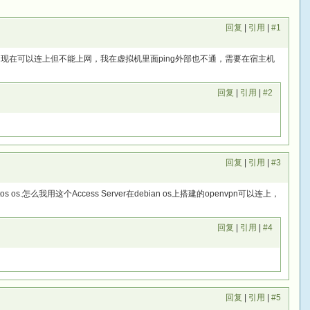
回复
|
引用
|
#1
 as 现在可以连上但不能上网，我在虚拟机里面ping外部也不通，需要在宿主机
回复
|
引用
|
#2
回复
|
引用
|
#3
tos os.怎么我用这个Access Server在debian os上搭建的openvpn可以连上，
？
回复
|
引用
|
#4
回复
|
引用
|
#5