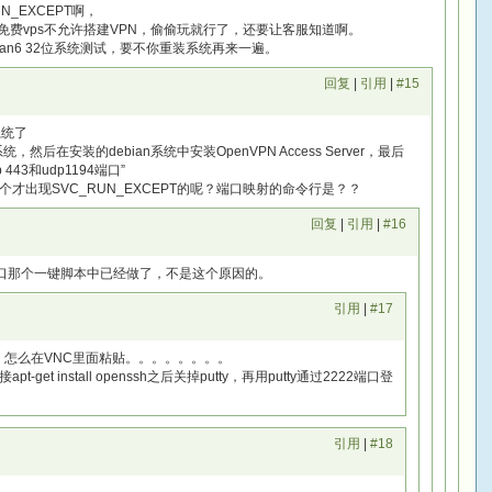
_EXCEPT啊，
h免费vps不允许搭建VPN，偷偷玩就行了，还要让客服知道啊。
an6 32位系统测试，要不你重装系统再来一遍。
回复
|
引用
|
#15
装系统了
统，然后在安装的debian系统中安装OpenVPN Access Server，最后
443和udp1194端口”
才出现SVC_RUN_EXCEPT的呢？端口映射的命令行是？？
回复
|
引用
|
#16
p1194端口那个一键脚本中已经做了，不是这个原因的。
引用
|
#17
，怎么在VNC里面粘贴。。。。。。。。
et install openssh之后关掉putty，再用putty通过2222端口登
引用
|
#18