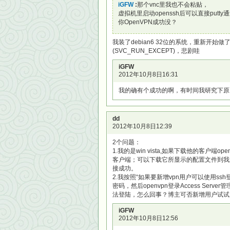
iGFW
:
那个vnc里我也不会粘贴，
虚拟机里启动openssh后可以直接putt
你OpenVPN成功没？
我装了debian6 32位的系统，重新开始做了一次，到最后
(SVC_RUN_EXCEPT)，悲剧哇
iGFW
2012年10月8日16:31
我的确有个成功的啊，有时间我研究下原
dd
2012年10月8日12:39
2个问题：
1.我的是win vista,如果下载他的客户端openv
客户端；可以下载它所显示的配置文件到我之前安
接成功。
2.我按照“如果要新增vpn用户可以使用ssh登
密码，然后openvpn登录Access Serve
法登陆，怎么回事？博主可否新增用户试试
iGFW
2012年10月8日12:56