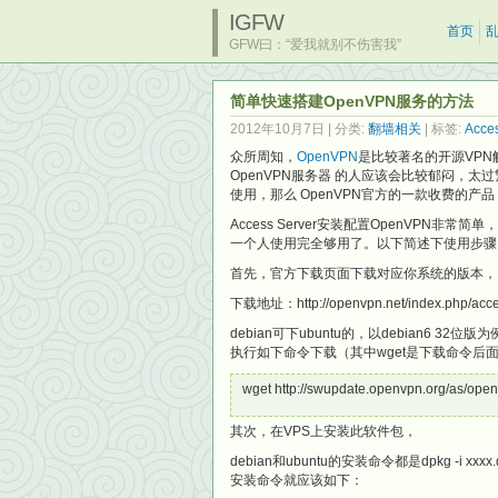
IGFW
首页
GFW曰：“爱我就别不伤害我”
简单快速搭建OpenVPN服务的方法
2012年10月7日
| 分类:
翻墙相关
| 标签:
Acces
众所周知，
OpenVPN
是比较著名的开源VP
OpenVPN服务器 的人应该会比较郁闷，
使用，那么 OpenVPN官方的一款收费的产品
Access Server安装配置OpenVP
一个人使用完全够用了。以下简述下使用步骤
首先，官方下载页面下载对应你系统的版本，
下载地址：http://openvpn.net/index.php/acces
debian可下ubuntu的，以debian6 32位版为
执行如下命令下载（其中wget是下载命令后
wget http://swupdate.openvpn.org/as/ope
其次，在VPS上安装此软件包，
debian和ubuntu的安装命令都是dpkg -i x
安装命令就应该如下：