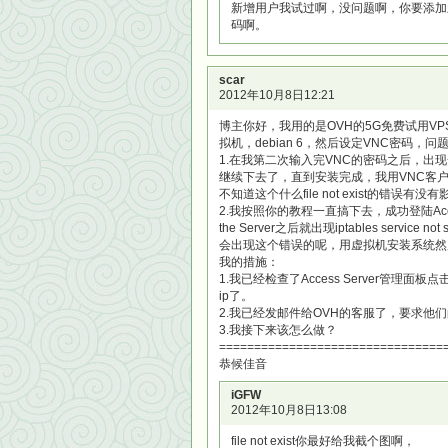
新增用户我试过啊，没问题啊，你要添加新用户在
码啊。
scar
2012年10月8日12:21
博主你好，我用的是OVH的5G免费试用VPS，VPS
拟机，debian 6，然后设定VNC密码，问
1.在我第二次输入完VNC的密码之后，出现一个
继续下去了，直到安装完成，我用VNC客
不知道这个什么file not exist的错误有没
2.我按照你的教程一直搞下去，成功登陆Access S
the Server之后就出现iptables service 
会出现这个错误的呢，用虚拟机安装系统然后转
我的措施：
1.我已经检查了Access Server管理面板点击“Ser
ip了。
2.我已经发邮件给OVH的客服了，要求他们
3.我接下来该怎么做？
================================
恭候佳音
iGFW
2012年10月8日13:08
file not exist你最好给我截个图啊，