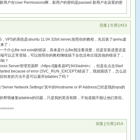
User Permissions啊，新用户的密码是passwd 新用户名设置的密
回复
|
引用
|
#13
的系统是ubuntu 11.04 32bit server,按照你的教程，先后装了qemu虚
题来了：
什么file not exist的错误，具体是什么file我没看清楚，但是安装进度还是
户端可以正常登陆，可以按照你的教程继续搞下去也没有出现其他的错误了，
有影响？
erver管理页面即（https://[服务器IP]:943/admin），但是在点击Start
not started because of error (SVC_RUN_EXCEPT)错误了，我就困惑了，怎么还
发的方法不是可以避开iptables了吗？
ver Network Settings”其中的Hostname or IP Address已经是我的vps的
的帮我修复iptables的问题，只是我的英语有限，不知道能不能让他们答应。
=======
回复
|
引用
|
#14