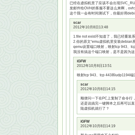
已经在虚拟机里了应该不会出现SVC_RUN
发邮件给OVH的客服不要这么来啊，ov
这个我一会有时间测试下，你最好用debi
scar
2012年10月8日13:48
1.file not exist不知道了，我已经重
2.你的原文“emu虚拟机里安装debian系
qemu设置端口映射，映射tcp 943、tcp 
我没有搞这个端口映射，是不是因为这个
iGFW
2012年10月8日13:51
映射tcp 943、tcp 443和ud
scar
2012年10月8日14:15
顺便问一下在PC上复制了命令行
还是说搞完一键脚本之后再可以直接apt-g
陆虚拟机就行了？
iGFW
2012年10月8日14:19