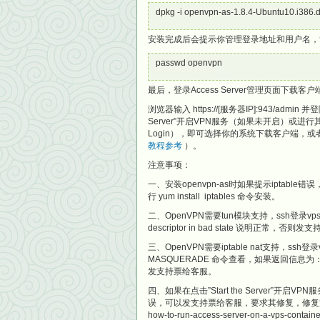
dpkg -i openvpn-as-1.8.4-Ubuntu10.i386.
安装完成后会提示你管理登录地址和用户名，管
passwd openvpn
最后，登录Access Server管理页面下载客
浏览器输入 https://[服务器IP]:943/ad
Server”开启VPN服务（如果未开启）或进行其他
Login），即可选择你的系统下载客户端，或者直
教程参考
）。
注意事项：
一、安装openvpn-as时如果提示iptable错误，可以自
行 yum install iptables 命令安装。
二、OpenVPN需要tun模块支持，ssh登录vps后执行 
descriptor in bad state 说明正常，
三、OpenVPN需要iptable nat支持，ssh登录vps后执行 
MASQUERADE 命令查看，如果返回信息为：iptable
发支持票给客服。
四、如果在点击”Start the Server”开启VPN服务提示”i
误，可以发支持票给客服，要求其修复，修复方法 http://ope
how-to-run-access-server-on-a-v