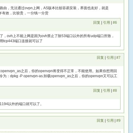
由，无法通过ovpn上网，AS版本比较容易安装，界面也友好，就是
有一年有效，比较贵，一分钱一分货
回复
|
引用
|
#6
，ovh上不能上网是因为ovh禁止了除53端口以外的所有udp端口所致，
用tcp443端口连接就可以了
回复
|
引用
|
#7
openvpn_as之后，你的openvpn将变得不正常，不能使用。如果你想用回
为：dpkg -P openvpn-as.卸载openvpn_as之后，你的openvpn又可以工
回复
|
引用
|
#8
用1194以外的端口就可以了。
回复
|
引用
|
#9