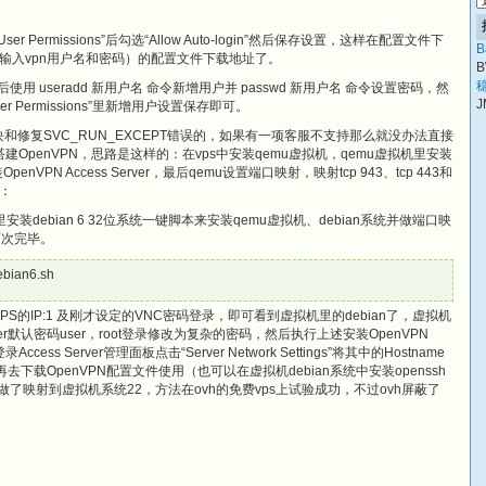
er Permissions”后勾选“Allow Auto-login”然后保存设置，这样在配置文件下
B
输入vpn用户名和密码）的配置文件下载地址了。
B
稳
使用 useradd 新用户名 命令新增用户并 passwd 新用户名 命令设置密码，然
J
User Permissions”里新增用户设置保存即可。
块和修复SVC_RUN_EXCEPT错误的，如果有一项客服不支持那么就没办法直接
路来搭建OpenVPN，思路是这样的：在vps中安装qemu虚拟机，qemu虚拟机里安装
enVPN Access Server，最后qemu设置端口映射，映射tcp 943、tcp 443和
考：
里安装debian 6 32位系统一键脚本来安装qemu虚拟机、debian系统并做端口映
两次完毕。
debian6.sh
PS的IP:1 及刚才设定的VNC密码登录，即可看到虚拟机里的debian了，虚拟机
user默认密码user，root登录修改为复杂的密码，然后执行上述安装OpenVPN
ess Server管理面板点击“Server Network Settings”将其中的Hostname
存，然后再去下载OpenVPN配置文件使用（也可以在虚拟机debian系统中安装openssh
已经做了映射到虚拟机系统22，方法在ovh的免费vps上试验成功，不过ovh屏蔽了