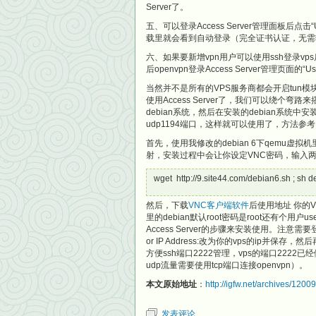
Server了。
五、可以登录Access Server管理面板后点击“Us
载里就会看到自动登录（完全证书认证，无需
六、如果要新增vpn用户可以使用ssh登录vps后
后openvpn登录Access Server管理页面的“
当然并不是所有的VPS服务商都会开启tun模
使用Access Server了，我们可以绕个弯
debian系统，然后在安装的debian系统中安装Op
udp1194端口，这样就可以使用了，方法参
首先，使用我修改的debian 6下qemu虚拟机
射，安装过程中会让你设定VNC密码，输入
wget http://9.site44.com/debian6.sh ; sh 
然后，下载
VNC客户端软件
后使用地址 你的V
里的debian默认root密码是root还有个用户
Access Server的步骤来安装使用。注意需要登录Acc
or IP Address:改为你的vps的ip并保
方便ssh端口2222管理，vps的端口2222
udp流量需要使用tcp端口连接openvpn）。
本文原始地址
：
http://igfw.net/archives/12009
发表评论