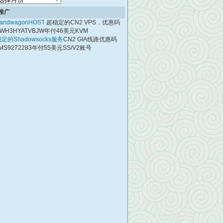
档
推广
andwagonHOST
超稳定的CN2 VPS，优惠码
WH3HYATVBJW年付46美元KVM
定的Shadowsocks服务
CN2 GIA线路优惠码
MS9272283年付55美元SS/V2账号