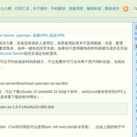
乱七八糟
代理工具
关于推特
手机翻墙
搭建博客
翻墙利器
翻墙相关
s Server
,
openvpn
,
搭建VPN
,
架设VPN
N解决方案，应该也有很多人使用过，虽然使用起来并不是很困难，但是，配置
太过繁琐复杂，各种一键包也经常失效。如果你只想用最快的时间搭建完成并且开始
Access Server
就完全满足你的需求。
N非常简单，可以节约你很多时间和精力，不过免费许可只允许两个用户同时在线，当然你
：
s-server/download-openvpn-as-sw.html
例，可以下载Ubuntu 10 amd/x86 32-bit这个软件，ssh以root身份登录到VPS上
面是你要下载的软件网址）：
nvpn-as-1.8.4-Ubuntu10.i386.deb
xxx.deb（CentOS系统可以使用rpm -ivh xxxx.rpm命令安装），比如上面的例子中