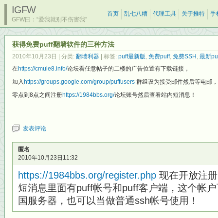
IGFW
首页
乱七八糟
代理工具
关于推特
手
GFW曰：“爱我就别不伤害我”
获得免费puff翻墙软件的三种方法
2010年10月23日
| 分类:
翻墙利器
| 标签:
puff最新版
,
免费puff
,
免费SSH
,
最新puf
在
https://cmule8.info/
论坛看任意帖子的二楼的广告位置有下载链接，
加入
https://groups.google.com/group/puffusers
群组设为接受邮件然后等电邮，
零点到8点之间注册
https://1984bbs.org/
论坛账号然后查看站内短消息！
发表评论
匿名
2010年10月23日11:32
https://1984bbs.org/register.php
现在开放注册
短消息里面有puff帐号和puff客户端，这个帐户
国服务器，也可以当做普通ssh帐号使用！