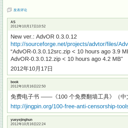
发表评论
AS
2012年10月17日10:52
New ver.: AdvOR 0.3.0.12
http://sourceforge.net/projects/advtor/files/A
“AdvOR-0.3.0.12src.zip < 10 hours ago 3.9 M
AdvOR-0.3.0.12.zip < 10 hours ago 4.2 MB"
2012年10月17日
book
2012年10月16日22:50
免费电子书 ——《100 个免费翻墙工具》（
http://jingpin.org/100-free-anti-censorship-to
yueyejinghun
2012年10月16日22:24