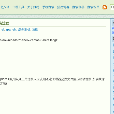
乱七八糟
代理工具
关于推特
手机翻墙
搭建博客
翻墙利器
翻墙相关
装过程
nel
,
zpanelx
,
虚拟主机
,
面板
iles/downloads/zpanelx-centos-6-beta.tar.gz
Xplore,r但其实真正用过的人应该知道这管理器是没文件解压缩功能的.所以我这
方法)