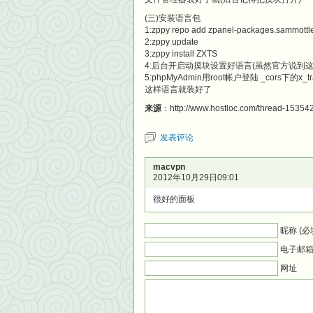
(三)安装语言包
1:zppy repo add zpanel-packages.sammottle
2:zppy update
3:zppy install ZXTS
4:后台开启动摸块设置好语言(虽然官方说到
5:phpMyAdmin用root帐户登陆 _cors下的x_tra
这样语言就装好了
来源
：http://www.hostloc.com/thread-153542
发表评论
macvpn
2012年10月29日09:01
很好的面板
昵称 (必
电子邮箱 
网址