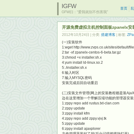
IGFW
首页
GFW曰：“爱我就别不伤害我”
开源免费虚拟主机控制面板zpanelx安
2012年10月24日
| 分类:
搭建博客
| 标签:
ZPa
(一)安装软件
1:wget http://www.zvps.co.uk/sites/default/f
2:tar -xf zpanelx-centos-6-beta.tar.gz
3:chmod +x installer.sh.x
4:yum install ld-linux.so.2
5:./installer.sh.x
6:输入时区
7:输入MYSQL密码
安装完成后回自动重启
(二)安装文件管理(网上的安装教程都是装Aja
边在这里增加一个带解压缩功能的管理器安装
1:zppy repo add rustus.txt-clan.com
2:zppy update
3:zppy install kfm
4:zppy repo add zppy.vjvj.tk
5:zppy update
6:zppy install ajaxplorer
文件管理器装好了就(后台记得把摸块打开)