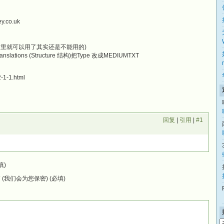
y.co.uk
这里就可以用了其实还是不能用的)
nslations (Structure 结构)把Type 改成MEDIUMTXT
-1-1.html
回复
|
引用
|
#1
填)
(我们会为您保密) (必填)