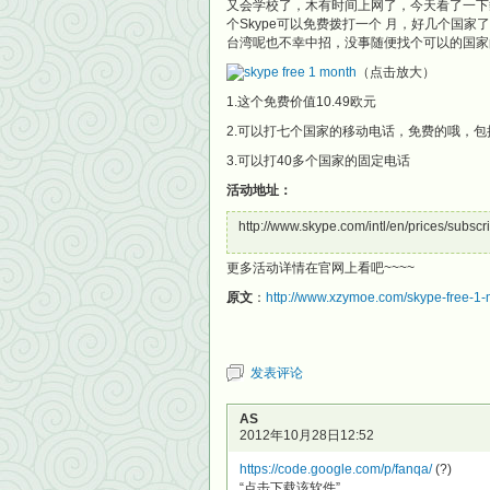
又会学校了，木有时间上网了，今天看了一下
个Skype可以免费拨打一个 月，好几个国
台湾呢也不幸中招，没事随便找个可以的国家的I
（点击放大）
1.这个免费价值10.49欧元
2.可以打七个国家的移动电话，免费的哦，
3.可以打40多个国家的固定电话
活动地址：
http://www.skype.com/intl/en/prices/subscr
更多活动详情在官网上看吧~~~~
原文
：
http://www.xzymoe.com/skype-free-1-
发表评论
AS
2012年10月28日12:52
https://code.google.com/p/fanqa/
(?)
“点击下载该软件”