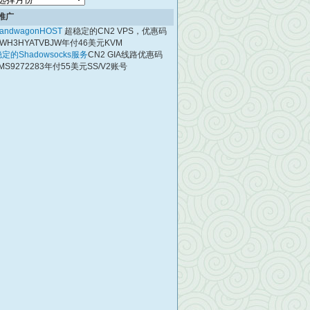
档
推广
andwagonHOST
超稳定的CN2 VPS，优惠码
WH3HYATVBJW年付46美元KVM
定的Shadowsocks服务
CN2 GIA线路优惠码
MS9272283年付55美元SS/V2账号