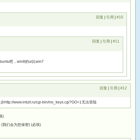
回复
|
引用
|
#10
回复
|
引用
|
#11
ntu吧，win8的ui比win7
回复
|
引用
|
#12
p://www.intuit.ru/cgi-bin/ms_keys.cgi?GO=1无法登陆
填)
(我们会为您保密) (必填)