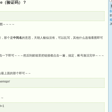
Code（验证码）？
B
B
稳
J
图～～～～
行，那个是
中间名
的意思，天朝人貌似没有，可以乱写，其他什么选项看图即可
点击一下即可～～～然后到邮箱里把链接都点击一遍，搞定，帐号激活完毕～～～
击最上面的那个即可～～
usemspr/
～～
GO=1