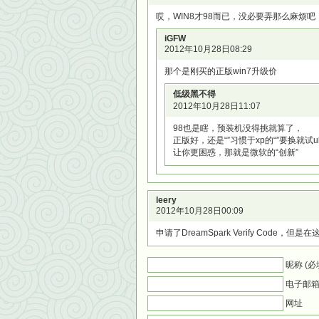
哎，WIN8才98而已，没必要弄那么麻烦吧
iGFW
2012年10月28日08:29
那个是刚买的正版win7升级价
低级黑不得
2012年10月28日11:07
98也是瞎，预装机没得挑就算了，
正版好，还是“”习惯于xp的“”要换就试ubu
让你更困惑，那就是微软的“创新”
leery
2012年10月28日00:09
申请了DreamSpark Verify Code，但是在这步htt
昵称 (必
电子邮箱 
网址