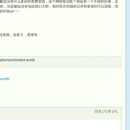
貌似没有什么多好的免费资源，这个网络电话呢？倒是有一个不错的好康，这
家了的，但是貌似没有包括我们天朝，相对而言邻国的日本和香港到可以获取，而
P就ok~~~
包括美国，加拿大，香港等
iptions/unlimited-world
month/
回复
|
引用
|
#1