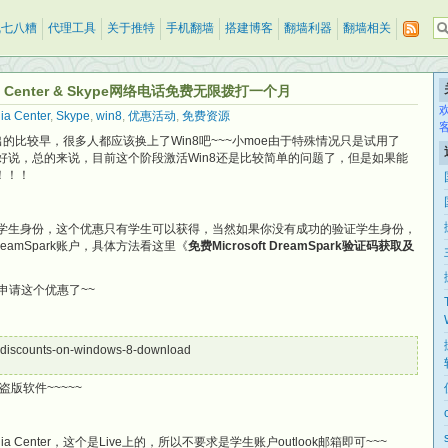
乱七八糟
代理工具
关于推特
手机翻墙
搭建博客
翻墙利器
翻墙相关
a Center & Skype网络电话免费无限拨打一个月
ia Center
,
Skype
,
win8
,
优惠活动
,
免费资源
出的比较早，很多人都应该换上了Win8吧~~~小moe由于特殊情况只是试用了
的不好说，总的来说，目前这个阶段激活Win8还是比较简单的问题了，但是如果能
！！！
要验证学生身份，这个优惠只有学生可以获得，当然如果你没有成功的验证学生身份，
amSpark账户，具体方法看这里《
免费Microsoft DreamSpark验证码获取及
去申请这个优惠了~~
l-discounts-on-windows-8-download
版软件~~~~~
a Center，这个是Live上的，所以不要求是学生账户outlook邮箱即可~~~