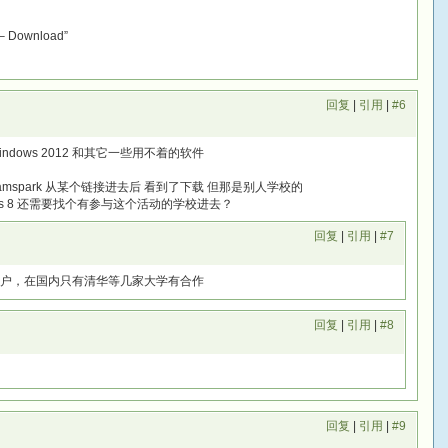
 – Download”
回复
|
引用
|
#6
indows 2012 和其它一些用不着的软件
from dreamspark 从某个链接进去后 看到了下载 但那是别人学校的
dows 8 还需要找个有参与这个活动的学校进去？
回复
|
引用
|
#7
高级账户，在国内只有清华等几家大学有合作
回复
|
引用
|
#8
回复
|
引用
|
#9