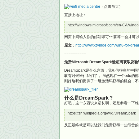
（点击放大）
直接上地址：
http://windows.microsoft.com/en-CA/windo
网页中间输入你的邮箱即可~~要等一会才可以收到Med
原文
：
http://www.xzymoe.com/win8-for-drea
==========
免费Microsoft DreamSpark验证码获取及
DreamSpark是什么东西，我相信很多
取有时候难住我们了， 虽然现在一个edu
刚好给我们提供了一组激活码获得的机会，不
什么是DreamSpark？
好吧，这个东西说来话长啊，还是参看一下维
https://zh.wikipedia.org/wiki/DreamSpark
反正最终就是可以让我们免费获得一些昂贵的