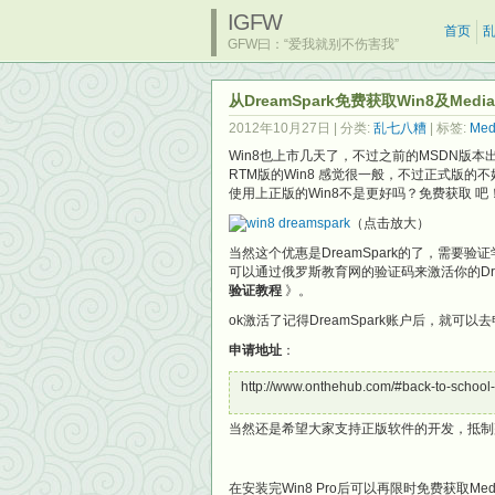
IGFW
首页
GFW曰：“爱我就别不伤害我”
从DreamSpark免费获取Win8及Medi
2012年10月27日
| 分类:
乱七八糟
| 标签:
Med
Win8也上市几天了，不过之前的MSDN版本
RTM版的Win8 感觉很一般，不过正式版
使用上正版的Win8不是更好吗？免费获取 吧
（点击放大）
当然这个优惠是DreamSpark的了，需
可以通过俄罗斯教育网的验证码来激活你的Dre
验证教程
》。
ok激活了记得DreamSpark账户后，就可以
申请地址
：
http://www.onthehub.com/#back-to-schoo
当然还是希望大家支持正版软件的开发，抵制盗
在安装完Win8 Pro后可以再限时免费获取Medi