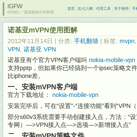
IGFW
首页
乱七八糟
代理工具
关于推特
手
GFW曰：“爱我就别不伤害我”
诺基亚mVPN使用图解
2012年11月14日
| 分类:
手机翻墙
| 标签:
mvpn
VPN
,
诺基亚 VPN
诺基亚有个官方VPN客户端叫
nokia-mobile-vpn
支持pptp，但如果你已经搞到一个ipsec策略
比iphone差。
一、安装mVPN客户端
官方下载地址：
nokia-mobile-vpn
安装完毕后，可在“设置”-“连接功能”看到“VP
部分s60v3系统需要手动创建接入点，方法：“设
专网）—>VPN接入点—>选项—>新增接入点”
二、安装mVPN策略文件