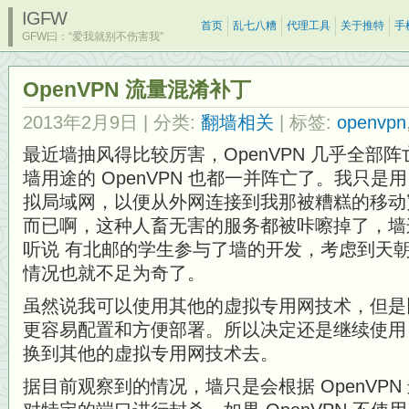
IGFW
首页
乱七八糟
代理工具
关于推特
手
GFW曰：“爱我就别不伤害我”
OpenVPN 流量混淆补丁
2013年2月9日
| 分类:
翻墙相关
| 标签:
openvpn
最近墙抽风得比较厉害，OpenVPN 几乎全部
墙用途的 OpenVPN 也都一并阵亡了。我只是用 
拟局域网，以便从外网连接到我那被糟糕的移动
而已啊，这种人畜无害的服务都被咔嚓掉了，墙
听说 有北邮的学生参与了墙的开发，考虑到天
情况也就不足为奇了。
虽然说我可以使用其他的虚拟专用网技术，但是比较
更容易配置和方便部署。所以决定还是继续使用 O
换到其他的虚拟专用网技术去。
据目前观察到的情况，墙只是会根据 OpenVPN 