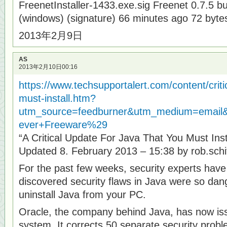
FreenetInstaller-1433.exe.sig Freenet 0.7.5 bui
(windows) (signature) 66 minutes ago 72 byte
2013年2月9日
AS
2013年2月10日00:16
https://www.techsupportalert.com/content/criti
must-install.htm?
utm_source=feedburner&utm_medium=emai
ever+Freeware%29
“A Critical Update For Java That You Must Inst
Updated 8. February 2013 – 15:38 by rob.schi
For the past few weeks, security experts have
discovered security flaws in Java were so dan
uninstall Java from your PC.
Oracle, the company behind Java, has now iss
system. It corrects 50 separate security prob