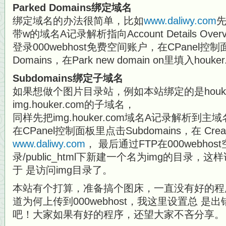
Parked Domains绑定域名
绑定域名的办法很简单，比如
www.daliwy.com
先
带w的域名A记录解析指向Account Details Ov
登录000webhost免费空间账户，在CPanel控制
Domains，在Park new domain on里填入hou
Subdomains绑定子域名
如果想做个图片目录站，例如本站绑定的是houke
img.houker.com的子域名，
同样先把img.houker.com域名A记录解析到主域名
在CPanel控制面板里点击Subdomains，在 Create
www.daliwy.com
， 最后通过FTP在000webho
录/public_html下新建一个名为img的目录，这样访问
于 是访问img目录了。
本站有个打算，准备搞个图床，一直没有好的程
道为何上传到000webhost，我这里设置总 
吧！大家如果有好的程序，还望大家不吝分享。