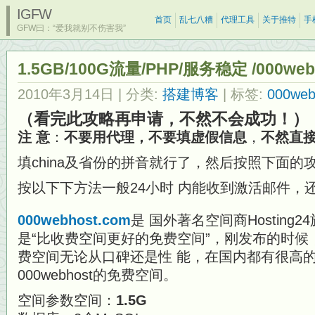
IGFW
首页
乱七八糟
代理工具
关于推特
手
GFW曰：“爱我就别不伤害我”
1.5GB/100G流量/PHP/服务稳定 /000we
2010年3月14日
| 分类:
搭建博客
| 标签:
000web
（看完此攻略再申请，不然不会成功！）
注 意
：
不要用代理，不要填虚假信息
，
不然直接被
填china及省份的拼音就行了，然后按照下面
按以下下方法一般24小时 内能收到激活邮件，
000webhost.com
是 国外著名空间商Hosting
是“比收费空间更好的免费空间”，刚发布的时
费空间无论从口碑还是性 能，在国内都有很高
000webhost的免费空间。
空间参数空间：
1.5G