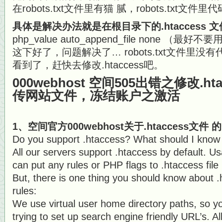
在robots.txt文件里有猫 腻，robots.txt文
具体是解决办法就是在根目录下的.htaccess 
php_value auto_append_file none （最
这下好了，问题解决了… robots.txt文件里
看到了，赶快去修改.htaccess吧。
000webhost 空间505出错之修改.h
传网站文件，冻结账户之激活
1、空间官方000webhost关于.htaccess文件
Do you support .htaccess? What should I know 
All our servers support .htaccess by default. Us
can put any rules or PHP flags to .htaccess file
But, there is one thing you should know about 
rules:
We use virtual user home directory paths, so 
trying to set up search engine friendly URL’s. All