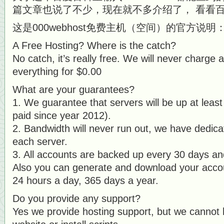
篇文章也说了不少，现在就不多介绍了， 看看百
这是000webhost免费主机（空间）的官方说明
A Free Hosting? Where is the catch?
No catch, it’s really free. We will never charge a
everything for $0.00
What are your guarantees?
1. We guarantee that servers will be up at least 
paid since year 2012).
2. Bandwidth will never run out, we have dedic
each server.
3. All accounts are backed up every 30 days an
Also you can generate and download your acco
24 hours a day, 365 days a year.
Do you provide any support?
Yes we provide hosting support, but we cannot 