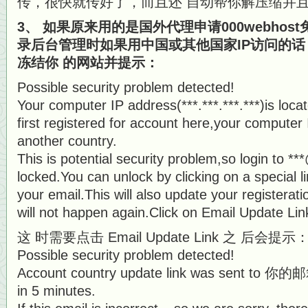
传，很快就传好了，而且还 自动帮你解压缩并且
3、 如果原来用的是国外代理申请000webho
录后台管理时如果用中国或其他国家IP访问的
冻结你 的网站并提示：
Possible security problem detected!
Your computer IP address(***.***.***.***)is loc
first registered for account here,your computer
another country.
This is potential security problem,so login to *
locked.You can unlock by clicking on a special li
your email.This will also update your registerati
will not happen again.Click on Email Update Li
这 时需要点击 Email Update Link 之 后会提示
Possible security problem detected!
Account country update link was sent to 你的邮箱 
in 5 minutes.