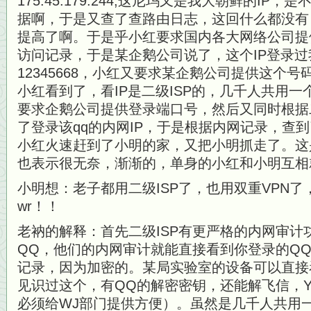
175.45.179.244,这尼玛又是我大朝鲜的I
据啊，于是又查了查路由日志，这回什么都没有
提高了啊。于是乎小红要求国内各大网络公司提供175.
访问记录，于是某企鹅公司说了，这个IP登录
12345668，小红又要求某企鹅公司提供这个
小红看到了，看IP是二级ISP的，几千人共用一
要求企鹅公司提供登录端口号，然后又同时根据二
了登录该qq的内网IP，于是根据内网记录，查
小红火速赶到了小明的家，又把小明抓走了。这
也表示很无奈，渐渐的，单身的小红和小明互相就
小明想：老子都用二级ISP了，也用双重VPN
wr！！
老衲的解释：首先二级ISP有更严格的内网审计
QQ，他们的内网审计就能直接看到你登录的Q
记录，因为加密的。某局实验室的设备可以直接
见识过这个，有QQ的解密密钥，还能解飞信，
必须给WJ部门提供方便）。虽然是几千人共用一