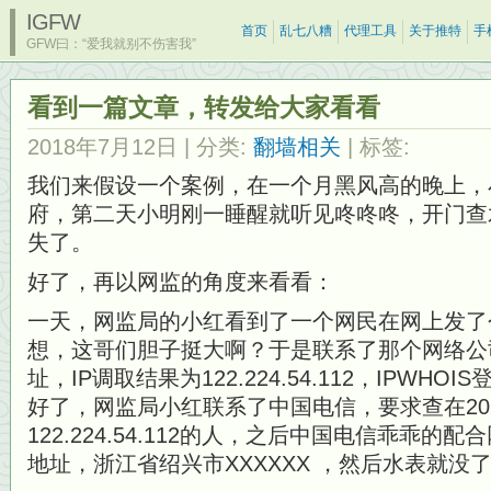
IGFW
首页
乱七八糟
代理工具
关于推特
手
GFW曰：“爱我就别不伤害我”
看到一篇文章，转发给大家看看
2018年7月12日
| 分类:
翻墙相关
| 标签:
我们来假设一个案例，在一个月黑风高的晚上，
府，第二天小明刚一睡醒就听见咚咚咚，开门查
失了。
好了，再以网监的角度来看看：
一天，网监局的小红看到了一个网民在网上发了
想，这哥们胆子挺大啊？于是联系了那个网络公
址，IP调取结果为122.224.54.112，IPWH
好了，网监局小红联系了中国电信，要求查在2014-0
122.224.54.112的人，之后中国电信乖乖
地址，浙江省绍兴市XXXXXX ，然后水表就没