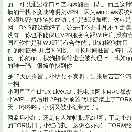
的，可以通过端口号查内网路由日志。而且这种VP
墙的干扰下变成纯明文VPN，因为windows系
必须加密也能链接成功，但是却没加密。这就是
网，DNS都设置好了，还是打不开非死不可之
没有，你也不能保证VPN服务商跟WJ部门没有
国产软件是和WJ部门有合作的，比如搜狗拼音，
件的特征是 开启时间长，可长时间驻留，每日必
候，你的qq，搜狗拼音等也会被代理上，比如q
的唯一码，很简单找到你。
是15天的拘留，小明很不爽啊，出来后苦苦学
一招
小明用了个Linux LiveCD，把电脑网卡MA
个WiFi，然后用I2P作为前置代理链接上了TO
天，咚咚咚，小明又被小红带走了。
网监局小红：还是有人发帖批评ZF啊，于是小红
的TOR出口，小红心想，这怎么办呢，TOR网