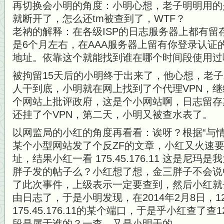
再切换会小明的角度：小明心想，老子明明用的是
就断开了，怎么还tm被查到了，WTF？
老衲的解释：在各级ISP的日志服务器上都有留
是6个月左右，在AAA服务器上留有你登录认证
地址。依靠这个就能找到谁在哪个时间段使用过
被拘留15天后的小明终于出来了，他心想，老
人干到底，小明就在网上找到了个代理VPN，
个网站上批评政府，这是个小网站啊，日志留存
还挂了个VPN，第二天，小明又被查水表了。
以网监局的小红的角度再看看：诶呀？根据“与
某个小型网站发了个反ZF的文章，小红又火速要
址，结果小红一看 175.45.176.11 这是尼
胖子发的帖子么？小红想了想，金三胖子不会说
了此次事件，上级表示一定要查到，然后小红就
由日志了，于是小明发现，在2014年2月8日，122.
175.45.176.11的某个端口，于是乎小红查了查122
段是属于谁的？一查，又是小明干的。