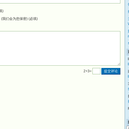
填)
(我们会为您保密) (必填)
2+3=