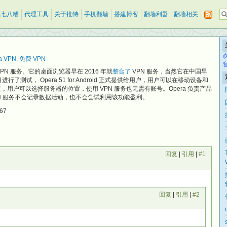
乱七八糟
代理工具
关于推特
手机翻墙
搭建博客
翻墙利器
翻墙相关
a VPN
,
免费 VPN
VPN 服务。它的桌面浏览器早在 2016 年就
整合了
VPN 服务，当然它在中国早
月进行了测试， Opera 51 for Android 正式提供给用户，用户可以在移动设备和
，用户可以选择服务器的位置，使用 VPN 服务也无需有账号。Opera 负责产品
的 VPN 服务不会记录数据活动，也不会尝试利用该功能盈利。
967
回复
|
引用
|
#1
回复
|
引用
|
#2