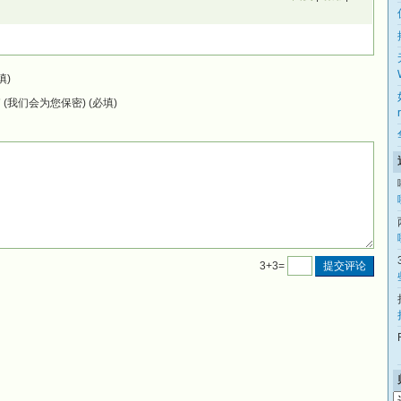
填)
(我们会为您保密) (必填)
3+3=