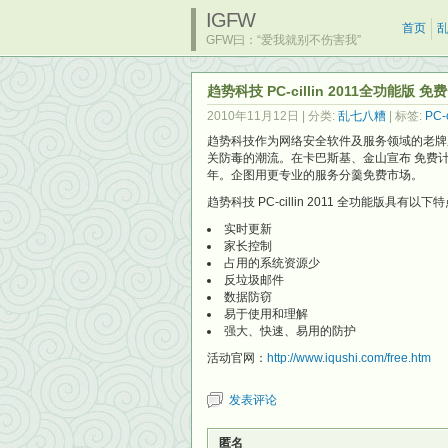
IGFW
首页
GFW曰：“爱我就别不伤害我”
趋势科技 PC-cillin 2011全功能版 免
2010年11月12日
| 分类:
乱七八糟
| 标签:
PC-c
趋势科技作为网络安全软件及服务领域的老牌
关防毒的潮流。在卡巴斯基、金山宣布 免费计划时
年。企图用更专业的服务分羹免费市场。
趋势科技 PC-cillin 2011 全功能版具有以下
实时更新
家长控制
占用的系统资源少
反垃圾邮件
数据防窃
易于使用和理解
强大、快速、易用的防护
活动官网：
http://www.iqushi.com/free.htm
发表评论
匿名