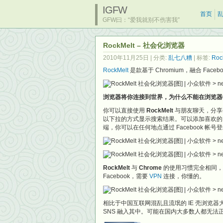
IGFW
首页
GFW曰：“爱我就别不伤害我”
RockMelt – 社会化浏览器
2010年11月25日
| 分类:
乱七八糟
| 标签:
Roc
RockMelt
是款基于 Chromium，融合 Faceb
浏览器将你连接到世界，为什么不能在浏览器
你可以直接使用
RockMelt
与朋友聊天，分享
以下拉的方式显示搜索结果。可以添加喜欢的
端，你可以在任何地点通过 Facebook 帐
RockMelt
与
Chrome
的使用习惯完全相同，习
Facebook，需要
VPN
连接，你懂的。
相比于中国互联网混乱且流氓的 IE 壳浏览器
SNS 融入其中。可能在国内大多数人都无法