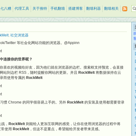
乱七八糟
代理工具
关于推特
手机翻墙
搭建博客
翻墙利器
翻墙相关
kMelt
,
社交浏览器
ook/Twitter 等社会化网站功能的浏览器。@Appinn
中连接你的世界呢？
你喜欢的视频给好友，因为他们就在浏览器的边栏。搜索框支持预览，会直接
网站到边栏 RSS，随时提醒你网站的更新。并且
RockMelt
将数据保持在云
号登录而使用专属的
RockMelt
惯 Chrome 的同学很容易上手的。另外
RockMelt
的安装及使用都需要登录
大战，
RockMelt
则能给人更加互联网的感觉，让你在使用浏览器的过程中将
正常使用
RockMelt
，但这不是重点，希望能给开发者带来灵感。