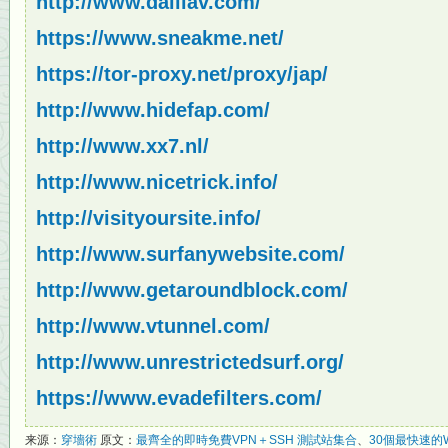
http://www.dailiav.com/
https://www.sneakme.net/
https://tor-proxy.net/proxy/jap/
http://www.hidefap.com/
http://www.xx7.nl/
http://www.nicetrick.info/
http://visityoursite.info/
http://www.surfanywebsite.com/
http://www.getaroundblock.com/
http://www.vtunnel.com/
http://www.unrestrictedsurf.org/
https://www.evadefilters.com/
来源：
穿墻術
原文：
最齊全的即時免費VPN＋SSH 測試站集合
、
30個最快速的We