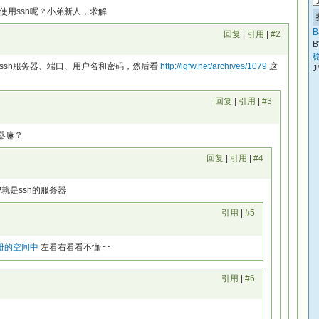
使用ssh呢？小弟新人，求解
B
回复
|
引用
|
#2
B
稳
ssh服务器、端口、用户名和密码，然后看
http://igfw.net/archives/1079
这
J
回复
|
引用
|
#3
务器嘛？
回复
|
引用
|
#4
P就是ssh的服务器
引用
|
#5
这个注册的空间中
左看右看看不懂~~
引用
|
#6