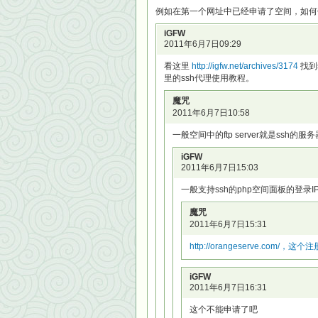
例如在第一个网址中已经申请了空间，如何
iGFW
2011年6月7日09:29
看这里
http://igfw.net/archives/3174
找到
里的ssh代理使用教程。
魔咒
2011年6月7日10:58
一般空间中的ftp server就是ssh的服
iGFW
2011年6月7日15:03
一般支持ssh的php空间面板的登录I
魔咒
2011年6月7日15:31
http://orangeserve.com/，
iGFW
2011年6月7日16:31
这个不能申请了吧