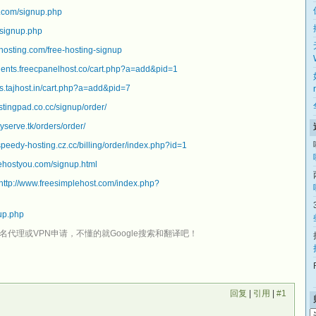
a.com/signup.php
z/signup.php
0hosting.com/free-hosting-signup
clients.freecpanelhost.co/cart.php?a=add&pid=1
nts.tajhost.in/cart.php?a=add&pid=7
ostingpad.co.cc/signup/order/
ityserve.tk/orders/order/
/speedy-hosting.cz.cc/billing/order/index.php?id=1
reehostyou.com/signup.html
http://www.freesimplehost.com/index.php?
nup.php
代理或VPN申请，不懂的就Google搜索和翻译吧！
回复
|
引用
|
#1