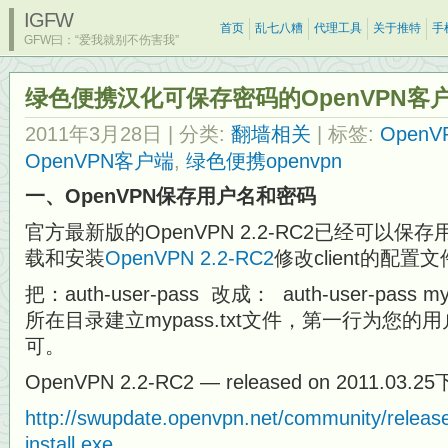
IGFW
首页
乱七八糟
代理工具
关于推特
手
GFW曰：“爱我就别不伤害我”
绿色便携汉化可保存密码的OpenVPN客
2011年3月28日
| 分类:
翻墙相关
| 标签:
Open
OpenVPN客户端
,
绿色便携openvpn
一、OpenVPN保存用户名和密码
官方最新版的OpenVPN 2.2-RC2已经可以
载和安装
OpenVPN 2.2-RC2
修改client的配置
把：auth-user-pass 改成： auth-user-pass myp
所在目录建立mypass.txt文件，第一行为您
可。
OpenVPN 2.2-RC2 — released on 2011.03.
http://swupdate.openvpn.net/community/relea
install.exe