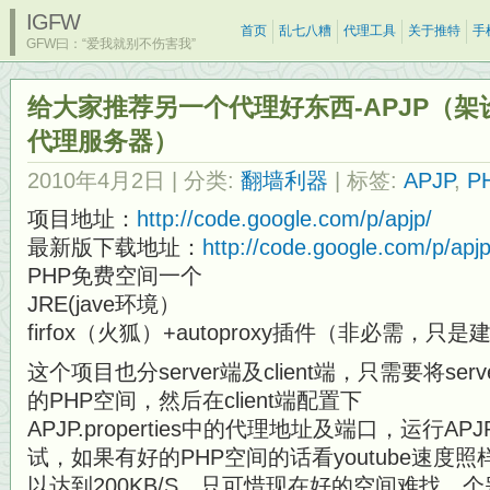
IGFW
首页
乱七八糟
代理工具
关于推特
手
GFW曰：“爱我就别不伤害我”
给大家推荐另一个代理好东西-APJP（架
代理服务器）
2010年4月2日
| 分类:
翻墙利器
| 标签:
APJP
,
P
项目地址：
http://code.google.com/p/apjp/
最新版下载地址：
http://code.google.com/p/apjp
PHP免费空间一个
JRE(jave环境）
firfox（火狐）+autoproxy插件（非必需，
这个项目也分server端及client端，只需要将s
的PHP空间，然后在client端配置下
APJP.properties中的代理地址及端口，运行AP
试，如果有好的PHP空间的话看youtube速度照
以达到200KB/S，只可惜现在好的空间难找，