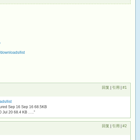
/
downloads/list
回复
|
引用
|
#1
ds/list
red Sep 16 Sep 16 68.5KB
Jul 20 68.4 KB …..”
回复
|
引用
|
#2