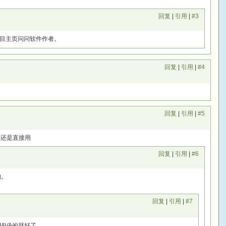
回复
|
引用
|
#3
目主页问问软件作者。
回复
|
引用
|
#4
回复
|
引用
|
#5
样还是直接用
回复
|
引用
|
#6
的。
回复
|
引用
|
#7
JAVA的就好了