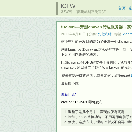
IGFW
首页
GFW曰：“爱我就别不伤害我”
fuckcm—穿越cmwap代理服务器，实现htt
2011年4月16日
| 分类:
乱七八糟
| 标签:
Andr
这个软件的开发目的是为了开发一个比cmwra
感谢biaji开发出cmwrap这么好的软件，
不足和可以改进的地方。
比如cmwrap对DNS的支持十分有限，我想开
cmwrap，所以建立了这个项目fuckcm 的意思就
如果有疑问或者建议，或者其他，请发email
最新版下载
更新日志:
version: 1.5 beta 即将发布
调整了这几个月来，发现的所有问题
增加了hosts替换功能，不用再用电脑手
修改了连接方式，理论上来说不会再中断