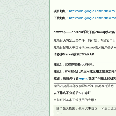
项目地址
：
http://code.google.com/p/fuckcm/
下载地址
：
http://code.google.com/p/fuckcm/
cmwrap——android系统下的cmwap多
此项目为特定历史条件下的产物，希望它早
此项目旨在为中国移动cmwap包月用户提供an
请移步Market搜索CMWRAP
注意1：此程序需要root权限。
注意2：有可能会比未启用此应用之前更加耗
致谢：感谢先行者
legend
在这个问题上的研
此列表会因各地移动网络的BT程度有所变化
以下排名不分前后左右忠奸
目前可以基本正常使用的应用：
除了先天原因：使用UDP协议； 和后天原
了～