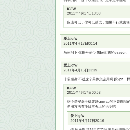
弱弱的问下这个联通的用户是不是不能用？
iGFW
2011年4月17日13:08
应该可以，你可以试试，如果不行就去项
爱上igfw
2011年4月17日00:14
顺便问下 你推号多少 想fo你 我的utraedit
爱上igfw
2011年4月16日23:39
非常感谢 不过这个具体怎么用啊 跟vpn一
iGFW
2011年4月17日00:53
这个是安卓手机穿越cmwap的不是翻墙
使用方法看项目主页上的说明吧
爱上igfw
2011年4月17日20:16
饿 这样啊 那我用不了啦 要是你能做个