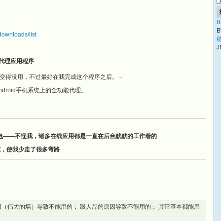
B
B
downloads/list
稳
J
功能代理应用程序
_
日变得没用，不过最好在我完成这个程序之后。
droid手机系统上的全功能代理。
电——不怪我，诸多在线应用都是一直在后台默默的工作着的
究，使我少走了很多弯路
因（伟大的墙）导致不能用的； 跟人品的原因导致不能用的； 其它基本都能用