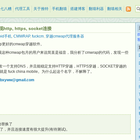
乱七八糟
代理工具
关于推特
手机翻墙
搭建博客
翻墙利器
翻墙相关
p, https, socket连接
oid手机
,
CMWRAP
,
fuckcm
,
穿越cmwap代理服务器
p更好的cmwap穿越软件。
对于我这种cmwap包月的用户来说简直是福音，我分析了cmwrap的代码，发现一些
发一个支持DNS，并且能稳定支持HTTP穿越，HTTPS穿越，SOCKET穿越的
是 fuck china mobile。为什么起这个名字，不解释了。
tbxyww@gmail.com
动替换了
了，并且连接速度有很大提升(有待测试)。