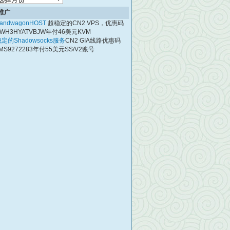
档
推广
andwagonHOST
超稳定的CN2 VPS，优惠码
WH3HYATVBJW年付46美元KVM
定的Shadowsocks服务
CN2 GIA线路优惠码
MS9272283年付55美元SS/V2账号