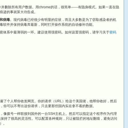
并删除所有用户数据。用chrome的话，很简单——有隐身模式。如果一直在隐
痕迹的事就算大功告成。
和病毒
。现代病毒已经很少有明显的症状，而且大多数是为了窃取感染者的机
毒软件并保持病毒库最新，同时打开操作系统的自动修补功能。
密体系中最薄弱的一环。建议使用强密码。如何设置强密码，请学习关于
密码
国雇了个人帮你收发网页。你的请求（URL）给这个美国佬，他帮你收好，然后
L，你可以不寄出这份请求，只去要那些国内实在拿不着的数据。
序，像拨号一样联接到国外的一台SSH主机上。然后可以指定这个程序作为代理
式保持了很高的灵活性。可以配置各种规则，只让被阻拦的地址翻墙，避免访问
）。