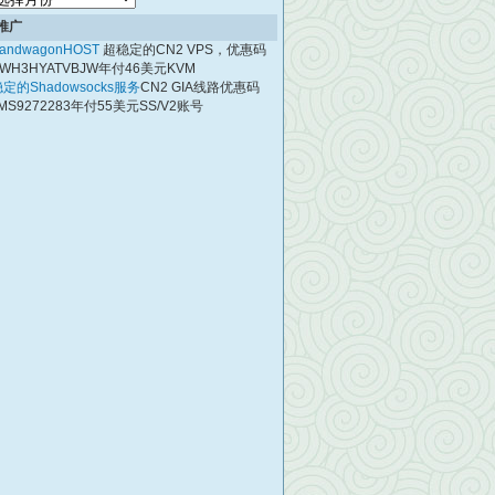
档
推广
andwagonHOST
超稳定的CN2 VPS，优惠码
WH3HYATVBJW年付46美元KVM
定的Shadowsocks服务
CN2 GIA线路优惠码
MS9272283年付55美元SS/V2账号