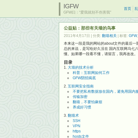
IGFW
首页
GFW曰：“爱我就别不伤害我”
公益贴：那些有关墙的鸟事
2011年4月17日
| 分类:
翻墙相关
| 标签:
GFW
本来这一段是我的网站的about文件的最后
总的来说，是写给好久没在 国内互联网乌七
懂。如果哪一段看不懂，请留言，我再改改。
目录
大墙的技术分析
科普：互联网如何工作
GFW阴招揭底
互联网安全指南
不要把私有数据放在国内，避免用国内
传输加密
翻墙，不要怕麻烦
养成好习惯
翻墙术
SSH
VPN
https
hosts文件