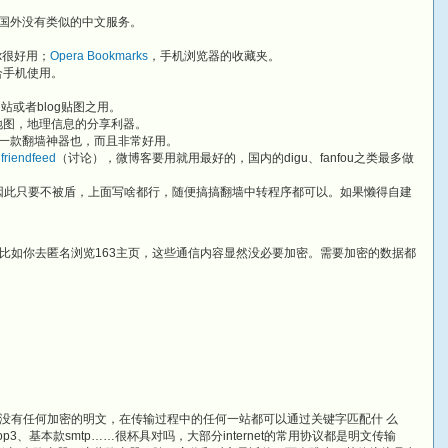
国外没有类似的中文服务。
ox很好用；
Opera Bookmarks
，手机浏览器的收藏夹。
合手机使用。
站或者blog贴图之用。
地图，地理信息的分享利器。
一款翻墙神器也，而且非常好用。
、
friendfeed
（讨论），微博客要用就用最好的，国内的digu、fanfou之类最多做
因此只要不被盾，上面写啥都行，随便搞搞翻墙中转程序都可以。如果懒得自建
比如你去匿名浏览163主页，这些通信内容显然没必要加密。需要加密的数据都
没有任何加密的明文，在传输过程中的任何一站都可以通过关键字匹配什 么
pop3、基本款smtp……很杯具对吗，大部分internet的常用协议都是明文传输