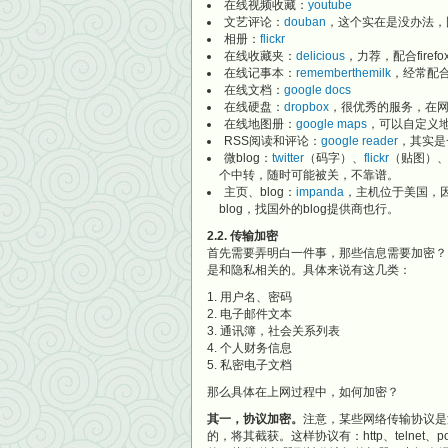
在线视频收藏：
youtube
文艺评论：
douban
，这个实在是没办法，
相册：
flickr
在线收藏夹：
delicious
，力荐，配合firef
在线记事本：
rememberthemilk
，经常配
在线文档：
google docs
在线硬盘：
dropbox
，很优秀的服务，在网
在线地图册：
google maps
，可以自定义
RSS阅读和评论：
google reader
，其实是
微blog：
twitter
（码字）、
flickr
（贴图）
个中转，随时可能被关，不靠谱。
主页、blog：
impanda
，主机位于美国，
blog，找国外的blog提供商也行。
2.2. 传输加密
首先需要弄明白一件事，那些信息需要加密？
是和隐私相关的。具体来说有这几类：
用户名、密码
电子邮件文本
通讯簿，社会关系列表
个人财务信息
私密电子文档
那么具体在上网过程中，如何加密？
其一，协议加密。
注意，某些网络传输协议是
的，将其截获。这样协议有：http、telnet、