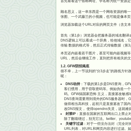
首先看看这个俗称网址、学名称为统一资源定
顾名思义，这一串东西是一个网络资源的唯一
张图、一个武藤兰的小视频，也可能是像本页
浏览器加载这个URL对应的网页文件（含文
首先（第1步）浏览器会把服务器的域名翻译成IP
DNS逻辑上可以看成一个辞典，给他域名，
传输 数据的格式等，然后正式传输数据（第3
本页还内嵌着若干图片，甚至可能内嵌视频等，浏
URL，然后会继续工作，直到把所有相关的
1.2. GFW阴招揭底
很不幸，上一节说到的“分3步走”的路线方针
呢：
DNS劫持
：下载的第1步是DNS查询，G
客们惯用，用于窃取密码等。例如伪造一个
码。GFW搞国家恐怖 主义，直接篡改敏感
DNS查询需要用到境外的DNS服务器时，
做得相当高科技，起初只是直接篡改了国内D
改DNS报文， 使得opendns失灵，这就难
封禁IP
：直接在国家的互联网出口上禁止对
除了翻墙绕过，别无它法。twitter、youtu
关键字过滤
：对于一些没办法封（完全封掉之
URL列表，对URL和网页内容进行过滤。如果U