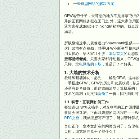
一些典型网站的解决方案
GFW这劳什子，最可恶的地方不是屏蔽“政
秀的互联网服务拦在国门之 外，逼大家使用
逼大家变成double thinking的精神病
满清。
所以翻墙这事儿就像逃出Shawshank监
这门武功有点费劲：对手GFW不断变异越来
用太担心，给大家壮个胆：
本站首页
的动态数
派都是纸老虎
。只要大家都行动起来，GFW
只脚。
北电网络的下场
，算是开了个好头。
1. 大墙的技术分析
欲练练翻墙神功，必先……解剖GFW。这样
一手搭建GFW，GFW的历史和发展状况，以及G
还是有参考价值；而这篇由清华计算机系的丁
技术的猜测（此文我
备份
了一份，因为随时可
1.1. 科普：互联网如何工作
要知道GFW怎么搞事，对互联网的工作原理
事情会很迷茫。下面以典型的网络程序——W
RFC文档
，我就没想写严谨了，所以请计算机
言归正传，拿本文所在的网页当例子：当你在浏览器的地
页时，浏览器究竟干了些什么？