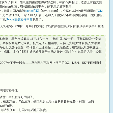
事。微软为了利润一如既往的龌龊蹩脚讨好政府，和google相比，道德上有很大缺
得不用的msn里面，切忌谈论敏感事务，能不用尽量不要用。
货，但是在国内访问
skype官网
【skype.com】，会莫名其妙的跳到所谓的
TOM
这玩意儿可不是个省油的灯，除了加入广告，还加入了很多它不应该做的事情。例如监听、
下载
Skype安装文件本尊
就是了。
民法院2009年10月16日发布的《郭泉“颠覆国家政权罪”的刑事判决书》被法
记本电脑、黑色台式兼容 机三机各一台、“新科”牌U盘一只、手机两部及公安机
、勘验检查照片记录表、提取电子证据清单。证实公安机关对被 告人郭泉位
学办公地点进行搜查，扣押郭泉上述物品，以及经检查，在电脑及U盘中发现大
、MSN、SKYPE即时通讯软件账号向他人传送《民主**》文章的记录，经郭
007年下半年以来……及自己在互联网上使用的QQ、MSN、SKYPE等即时
纠结君参考之：
功能比本机程序好的例子。
l里，检索方便，界面清爽，接口开放因此很容易和各种服务（例如下面的
比msn好n倍。
途电话很便宜，打国内电话也不算贵。