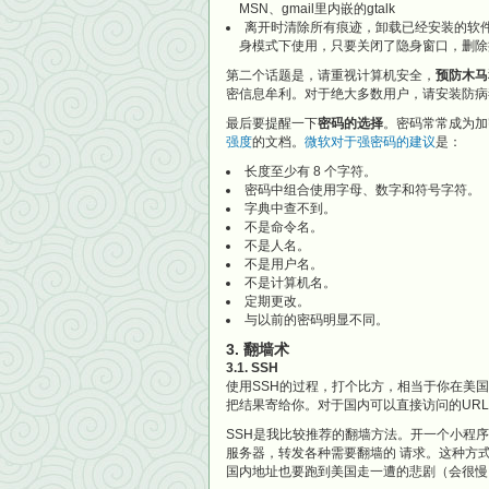
MSN、gmail里内嵌的gtalk
离开时清除所有痕迹，卸载已经安装的软件
身模式下使用，只要关闭了隐身窗口，删除
第二个话题是，请重视计算机安全，
预防木马
密信息牟利。对于绝大多数用户，请安装防病
最后要提醒一下
密码的选择
。密码常常成为加
强度
的文档。
微软对于强密码的建议
是：
长度至少有 8 个字符。
密码中组合使用字母、数字和符号字符。
字典中查不到。
不是命令名。
不是人名。
不是用户名。
不是计算机名。
定期更改。
与以前的密码明显不同。
3. 翻墙术
3.1. SSH
使用SSH的过程，打个比方，相当于你在美
把结果寄给你。对于国内可以直接访问的UR
SSH是我比较推荐的翻墙方法。开一个小程
服务器，转发各种需要翻墙的 请求。这种方
国内地址也要跑到美国走一遭的悲剧（会很慢