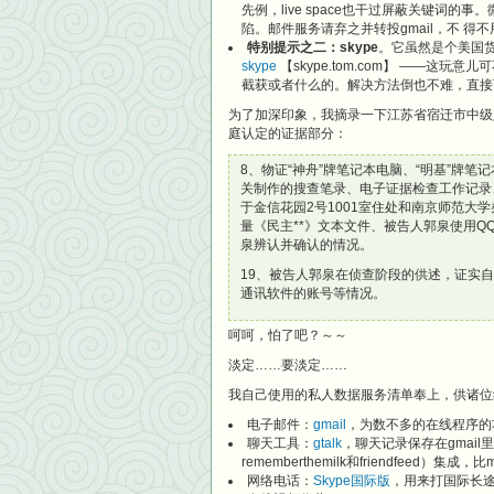
先例，live space也干过屏蔽关键词的
陷。邮件服务请弃之并转投gmail，不 
特别提示之二：skype
。它虽然是个美国
skype
【skype.tom.com】 ——
截获或者什么的。解决方法倒也不难，直接
为了加深印象，我摘录一下江苏省宿迁市中级人
庭认定的证据部分：
8、物证“神舟”牌笔记本电脑、“明基”牌笔
关制作的搜查笔录、电子证据检查工作记录
于金信花园2号1001室住处和南京师范大
量《民主**》文本文件、被告人郭泉使用QQ
泉辨认并确认的情况。
19、被告人郭泉在侦查阶段的供述，证实自2
通讯软件的账号等情况。
呵呵，怕了吧？～～
淡定……要淡定……
我自己使用的私人数据服务清单奉上，供诸位
电子邮件：
gmail
，为数不多的在线程序的
聊天工具：
gtalk
，聊天记录保存在gmai
rememberthemilk和friendfeed）集成，
网络电话：
Skype国际版
，用来打国际长