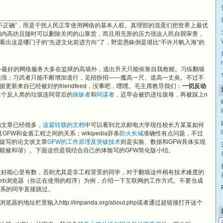
治不正确”，而是干扰人民正常使用网络的基本人权。真理部的混蛋们把世界上最优
国内高仿且随时可以删除关闭的山寨货，而且用无形的压力强迫人民自我审查，
。我真没看出这是哪门子的“先进文化前进方向”了，野蛮愚昧倒是堪比“不许片帆入海”的
狱——最好的网络服务大多在监狱的高墙外，逃出升天只能依靠自我救赎。习练翻墙
越强；习武者只能不断增加道行，见招拆招——魔高一尺、道高一丈矣。不过不
据更新来自已经被封的friendfeed，没事吧，嘿嘿。毛主席教导我们：
一切反动
这个反人类的垃圾连同背后的
操纵者
和
同谋者
，迟早会被扔进垃圾堆，再被踩上n
的文章已经很多，
这篇转载的文档
中可以看到北京邮电大学现任校长方某某如何
FW和金盾工程之间的关系；wikipedia辞条
防火长城
准确性有点问题，不过
旋写的论文状文章
GFW的工作原理及突破技术
则是实验、数据和GFW具体实现
能被和谐）。下面这些是我结合自己的体验写的GFW简化版小结。
最好能心里有数，否则尤其是非工程背景的同学，对于翻墙这件稍有技术难度的
eb浏览器（你正在使用的程序）为例，介绍一下互联网的工作方式。不要当成
系的同学直接跳过。
址栏里输入http://impanda.org/about.php或者通过超链接打开这个