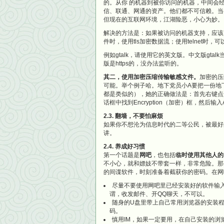
的。从你 的机器到被你访问的机器，中间会
信、联通、网通的资产。他们都不可信赖。当
但现在的互联网环境，江湖险恶，小心为妙。
解决的方法是：如果被访问的机器支持，应该尽
件时，使用tls加密数据流；使用telnet时，可
例如gtalk，请使用它的英文版。中文版gta
版是https的，没办法监听的。
其二，使用加密压缩传输敏感文件。
加密的压缩
可能。举个例子哈。地下党员小A要把一份地下党人
都是类似的），她的正确做法是：首先右键点击文件
话框中找到Encryption（加密）框，然后
2.3. 翻墙，不要怕麻烦
如果你不想沦为信息时代的二等公民，被最好
讲。
2.4. 养成好习惯
第一个话题是
网吧
，也包括
临时使用其他人的
不小心，就和嫖妓不带套一样，非常危险。那
的间谍软件，时刻准备着截获你的密码。在网
尽量不要使用网吧里已经安装好的软件输入
谓，收发邮件、开QQ聊天，不可以。
随身的U盘里带上自己常用浏览器的安装
码。
慎用IM，如果一定要用，在自己安装的浏览