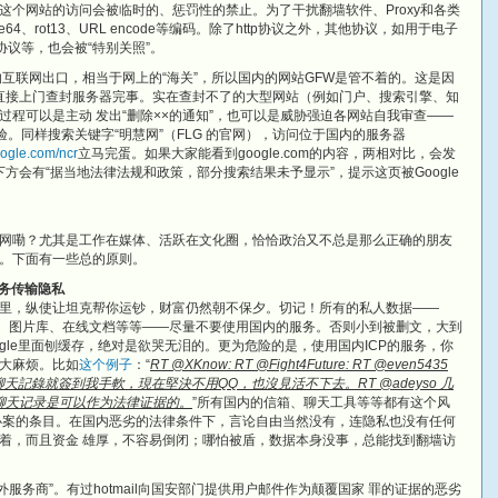
这个网站的访问会被临时的、惩罚性的禁止。为了干扰翻墙软件、Proxy和各类
4、rot13、URL encode等编码。除了http协议之外，其他协议，如用于电子
net协议等，也会被“特别关照”。
互联网出口，相当于网上的“海关”，所以国内的网站GFW是管不着的。这是因
人直接上门查封服务器完事。实在查封不了的大型网站（例如门户、搜索引擎、知
过程可以是主动 发出“删除××的通知”，也可以是威胁强迫各网站自我审查——
下实验。同样搜索关键字“明慧网”（FLG 的官网），访问位于国内的服务器
ogle.com/ncr
立马完蛋。如果大家能看到google.com的内容，两相对比，会发
最下方会有“据当地法律法规和政策，部分搜索结果未予显示”，提示这页被Google
网嘞？尤其是工作在媒体、活跃在文化圈，恰恰政治又不总是那么正确的朋友
。下面有一些总的原则。
服务传输隐私
里，纵使让坦克帮你运钞，财富仍然朝不保夕。切记！所有的私人数据——
、在线书签、图片库、在线文档等等——尽量不要使用国内的服务。否则小到被删文，大到
ogle里面刨缓存，绝对是欲哭无泪的。更为危险的是，使用国内ICP的服务，你
大麻烦。比如
这个例子
：“
RT @XKnow: RT @Fight4Future: RT @even5435
光是QQ聊天記錄就簽到我手軟，現在堅決不用QQ，也沒見活不下去。RT @adeyso 几
聊天记录是可以作为法律证据的。
”所有国内的信箱、聊天工具等等都有这个风
办案的条目。在国内恶劣的法律条件下，言论自由当然没有，连隐私也没有任何
着，而且资金 雄厚，不容易倒闭；哪怕被盾，数据本身没事，总能找到翻墙访
外服务商”。有过hotmail向国安部门提供用户邮件作为颠覆国家 罪的证据的恶劣