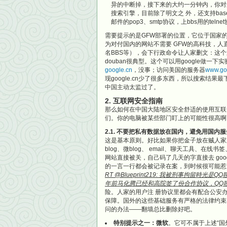
异的中断掉，接下来的大约一分钟内，你对
搜索引擎，目前除了明文之 外，还支持base6
邮件的pop3、smtp协议，上bbs用的tel
需要提示的是GFW部署的位置，它位于国家的
为对付国内的网站不需要 GFW的高科技，
名BBS等），会下行政命令让人家删文：这个
douban很典型。这个可以用google做一
google.cn
，没事；访问美国的服务器
www.go
现google.cn少了很多东西，所以搜索结果
中国主动太监过了。
2. 互联网安全指南
那么如何在中国大陆地区安全舒适的使用互联
们。你的电脑被某些部门盯上的可能性很高啊
2.1. 不要把私有数据放在国内，避免用国内
这是基本原则。好比如果你把金子放在贼人家
blog、微blog、 email、聊天工具
网站直接被关，自己码了几天的字直接去 go
的一言一行都会被记录在案，到时候很可能惹
RT @Blueprint219: 我被刑事拘留時
年前马化腾已经和高院签了份合作协议，QQ
险。人家的用户注 册协议里都会有配合公安
保障。国外的这些基础服务有严格的法律约束
问的办法——翻墙总比删除好吧。
特别提示之一：微软
。它可不属于上述“国