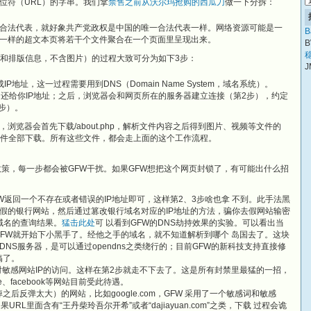
位符（URL）的字串。我们拿
禁售之前从沃尔玛抢购的西瓜刀
做一下分拆：
合法代表，就好象共产党政权是中国的唯一合法代表一样。网络资源可能是一
B
一样的超文本页将若干个文件聚合在一个页面里呈现出来。
B
稳
本和排版信息，不含图片）的过程大致可分为如下3步：
J
地址，这一过程需要用到DNS（Domain Name System，域名系统）。
它还给你IP地址；之后，浏览器会和网页所在的服务器建立连接（第2步），约定
步）。
览器会首先下载/about.php，解析文件内容之后得到图片、视频等文件的
文件全部下载。所有这些文件，都会走上面的这个工作流程。
政策，每一步都会被GFW干扰。如果GFW想把这个网页封锁了，有可能出什么招
FW返回一个不存在或者错误的IP地址即可，这样第2、3步啥也拿 不到。此手法黑
假的银行网站，然后通过篡改银行域名对应的IP地址的方法，骗你去假网站输密
域名的查询结果。
猛击此处
可 以看到GFW的DNS劫持效果的实验。可以看出当
GFW就开始下小黑手了。经他之手的域名，就不知道解析到哪个 岛国去了。这块
NS服务器，是可以通过opendns之类绕行的；目前GFW的新科技支持直接修
搞了。
敏感网站IP的访问。这样在第2步就走不下去了。这是所有封禁里最猛的一招，
be、facebook等网站目前受此待遇。
后反弹太大）的网站，比如google.com，GFW 采用了一个敏感词和敏感
RL里面含有“王丹柴玲吾尔开希”或者“dajiayuan.com”之类，下载 过程会诡