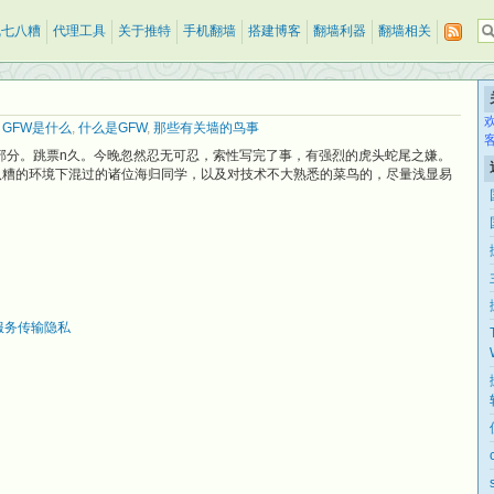
乱七八糟
代理工具
关于推特
手机翻墙
搭建博客
翻墙利器
翻墙相关
,
GFW是什么
,
什么是GFW
,
那些有关墙的鸟事
一部分。跳票n久。今晚忽然忍无可忍，索性写完了事，有强烈的虎头蛇尾之嫌。
八糟的环境下混过的诸位海归同学，以及对技术不大熟悉的菜鸟的，尽量浅显易
服务传输隐私