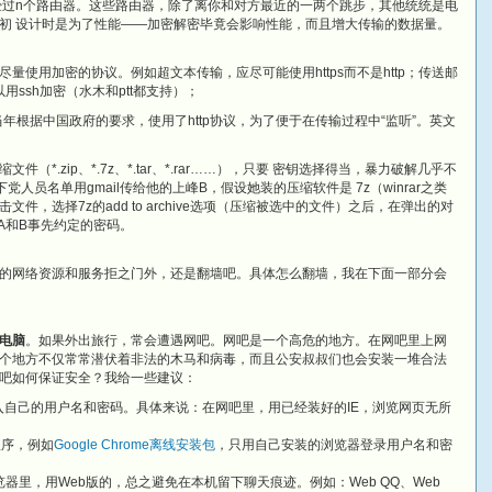
经过n个路由器。这些路由器，除了离你和对方最近的一两个跳步，其他统统是电
初 设计时是为了性能——加密解密毕竟会影响性能，而且增大传输的数据量。
量使用加密的协议。例如超文本传输，应尽可能使用https而不是http；传送邮
以用ssh加密（水木和ptt都支持）；
lk当年根据中国政府的要求，使用了http协议，为了便于在传输过程中“监听”。英文
文件（*.zip、*.7z、*.tar、*.rar……），只要 密钥选择得当，暴力破解几乎不
员名单用gmail传给他的上峰B，假设她装的压缩软件是 7z（winrar之类
，选择7z的add to archive选项（压缩被选中的文件）之后，在弹出的对
输入A和B事先约定的密码。
的网络资源和服务拒之门外，还是翻墙吧。具体怎么翻墙，我在下面一部分会
电脑
。如果外出旅行，常会遭遇网吧。网吧是一个高危的地方。在网吧里上网
个地方不仅常常潜伏着非法的木马和病毒，而且公安叔叔们也会安装一堆合法
吧如何保证安全？我给一些建议：
自己的用户名和密码。具体来说：在网吧里，用已经装好的IE，浏览网页无所
程序，例如
Google Chrome离线安装包
，只用自己安装的浏览器登录用户名和密
器里，用Web版的，总之避免在本机留下聊天痕迹。例如：Web QQ、Web