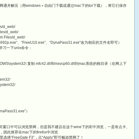
并解压（用windows＋自由门下载或通过mac下的tor下载），将它们保存
es/d_web/
iles/d_web/
m\ Files/d_web/
exe”、“FreeU10.exe”、“DynaPass31.exe”改为相应的文件名即可）
学习一下unix命令：
INDOWS\system32\ 复制 mfc42.dll和msvcp60.dll到mac系统的根目录（在网上下
tem32/
system32/
Pass31.exe”）
IE窗口中可以浏览禁网，但是我不建议在这个wine下的IE中浏览，一是有点卡、
推荐在mac下的firefox中浏览
里选择“FreeGate F3”，点“Apply”即可畅游禁网了！