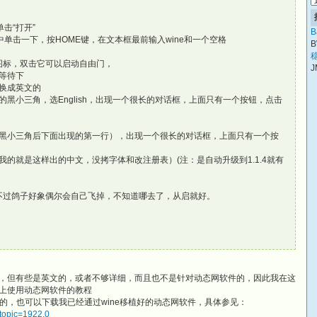
击“打开”
B
中单击一下，按HOME键，在文本框最前输入wine和一个空格
B
稳
的图标，双击它可以启动自由门，
J
心等待下
换成英文的
黑小三角，选English，出现一个很长的对话框，上面只有一个按钮，点击
黑小三角后下面出现的第一行），出现一个很长的对话框，上面只有一个按
的就是这样出的中文，没拷字体和改注册表）(注：是自动升级到1.1.4就有
下差不多，不过鸽子好象偶尔会自己飞掉，不知道哪去了，从启就好。
的文章，但有些是英文的，或者不够详细，而且也不是针对动态网软件的，因此我在这
c上使用动态网软件的教程
的，也可以下载我已经通过wine移植好的动态网软件，具体参见：
?topic=1922.0