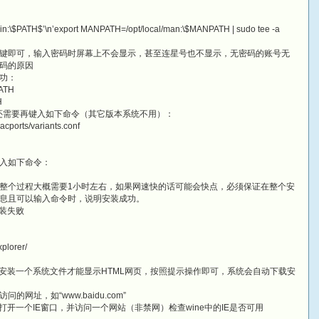
/sbin:\$PATH$’\n’export MANPATH=/opt/local/man:\$MANPATH | sudo tee -a
键即可，输入密码时屏幕上不会显示，甚至连星号也不显示，无密码的账号无
码的原因
功：
PATH
H
0.6)，还需要再键入如下命令（其它版本系统不用）：
macports/variants.conf
入如下命令：
整个过程大概需要1小时左右，如果网速快的话可能会快点，必须保证在整个安
息且可以输入命令时，说明安装成功。
安装失败
xplorer/
要安装一个系统文件才能显示HTML网页，按照提示操作即可，系统会自动下载安
址，如“www.baidu.com”
开一个IE窗口，并访问一个网站（非禁网）检查wine中的IE是否可用