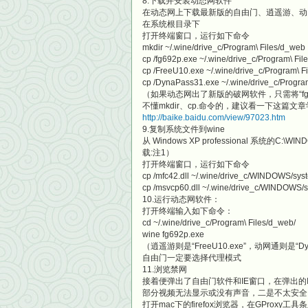
8.下载并安装动态网软件
在动态网上下载最新版的自由门、逍遥游、动网通
在系统根目录下
打开终端窗口，运行如下命令
mkdir ~/.wine/drive_c/Program\ Files/d_web
cp /fg692p.exe ~/.wine/drive_c/Program\ Fil
cp /FreeU10.exe ~/.wine/drive_c/Program\ F
cp /DynaPass31.exe ~/.wine/drive_c/Progra
（如果动态网出了新版的破网软件，只需将“fg692p.
不懂mkdir、cp.命令的，建议看一下这篇文章
http://baike.baidu.com/view/97023.htm
9.复制系统文件到wine
从 Windows XP professional 系统的C:\W
载:注1）
打开终端窗口，运行如下命令
cp /mfc42.dll ~/.wine/drive_c/WINDOWS/sys
cp /msvcp60.dll ~/.wine/drive_c/WINDOWS/
10.运行动态网软件：
打开终端输入如下命令：
cd ~/.wine/drive_c/Program\ Files/d_web/
wine fg692p.exe
（逍遥游则是“FreeU10.exe”，动网通则是“Dyna
自由门一定要选择代理模式
11.浏览禁网
接着便弹出了自由门软件和IE窗口，在弹出的
部分视频无法显示或没有声音，二是不太安全，因此
打开mac下的firefox浏览器，在GProxy工具条