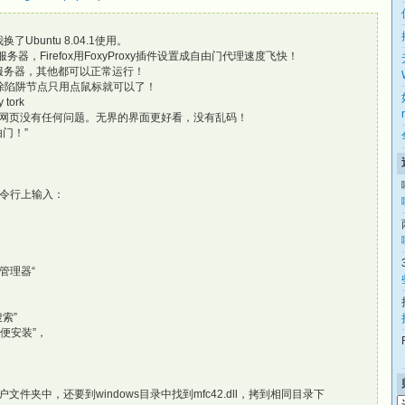
buntu 8.04.1使用。
服务器，Firefox用FoxyProxy插件设置成自由门代理速度飞快！
到服务器，其他都可以正常运行！
，排除陷阱节点只用点鼠标就可以了！
 tork
网页没有任何问题。无界的界面更好看，没有乱码！
由门！”
命令行上输入：
管理器“
索”
以便安装”，
文件夹中，还要到windows目录中找到mfc42.dll，拷到相同目录下