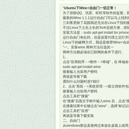
“
Ubuntu下Wine+自由门一切正常！
为了排除QQ、讯雷、旺旺等软件的监视，我换了U
最新的Wine 1.1.1运行自由门可以马上找到
三剑客里除了花园我还无法在Linux下找
不过Linux下土生土长的TorK也很方便
安装方法是：sudo apt-get install tor privoxy
运行自由门有乱码，但是设置代理之后打开
Linux下的破网方式，我还是推荐Wine+自
“一。安装wine 两种方法任选其一
两种方法都必须在已联网的条件下进行。
1。
点击“应用程序－>附件－>终端“，在 终端
sudo apt-get install wine
接着输入当前用户密码
再就是等着下载
遇到什么问题时选Y就行
2。点击“系统－>系统管理－>新立得软件包
接着输入当前用户密码
点击工具栏“搜索”
在“搜索”后面文字框中输入wine 后，点击“搜
在搜索结果中右键点击“wine”，选择“标记
点击工具栏“应用”
再就是等着下载安装
二。自由门
从windows那边直接拷过来放在桌面上或用户