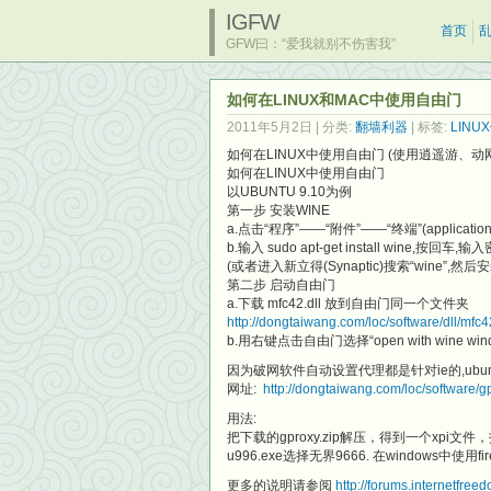
IGFW
首页
GFW曰：“爱我就别不伤害我”
如何在LINUX和MAC中使用自由门
2011年5月2日
| 分类:
翻墙利器
| 标签:
LIN
如何在LINUX中使用自由门 (使用逍遥游、动
如何在LINUX中使用自由门
以UBUNTU 9.10为例
第一步 安装WINE
a.点击“程序”——“附件”——“终端”(applications- a
b.输入 sudo apt-get install wine,
(或者进入新立得(Synaptic)搜索“wine”,然后安
第二步 启动自由门
a.下载 mfc42.dll 放到自由门同一个文件夹
http://dongtaiwang.com/loc/software/dll/mfc42
b.用右键点击自由门选择“open with wine windo
因为破网软件自动设置代理都是针对ie的,ubunt
网址:
http://dongtaiwang.com/loc/software/g
用法:
把下载的gproxy.zip解压，得到一个xpi文
u996.exe选择无界9666. 在windows中
更多的说明请参阅
http://forums.internetfre