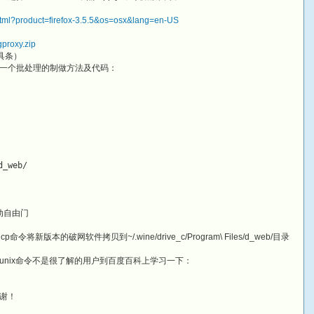
html?product=firefox-3.5.5&os=osx&lang=en-US
gproxy.zip
工具条）
一个批处理的制做方法及代码：
d_web/
启动自由门
本的破网软件拷贝到~/.wine/drive_c/Program\ Files/d_web/目录
nix命令不是很了解的用户到百度百科上学习一下：
谢！