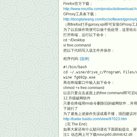
Firefox官方下载：
http://www.mozilla.com/products/download.
GProxy工具条下载：
http://dongtaiwang.com/loc/software/gproxy/
（用firefox打开gproxy.xpi即可安装GProxy
为了以后操作简便可以做个批处理，这里给出
打开终端，运行以下命令：
cd ~/Desktop
vi free.command
把以下代码写入该文件并保存：
程序代码:
[选择]
#!/bin/bash
cd ~/.wine/drive_c/Program\ Files/
wine fg692p.exe
再在终端窗口中输入如下命令：
chmod +x free.command
以后只要点击桌面上的free.command即可
12.升级破网软件
只要在终端用rm命令删除旧的破网软件，并用cp命令将新版
下就行了
为了避免上述操作失误或看不懂，强烈建议对u
http://baike.baidu.com/view/97023.htm
［完 The End］
如果大家还有什么疑问请在下面跟贴提出，谢
注1: 动态网上可下载msvcp60.dll/mfc42.dll