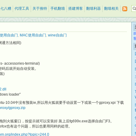
乱七八糟
代理工具
关于推特
手机翻墙
搭建博客
翻墙利器
翻墙相关
UX使用自由门
,
MAC使用自由门
,
wine自由门
网通方法相同)
ccessories-terminal)
按回车,输入密码后就开始自动安装。
装)
.dll
ws loader”
u-10.04中没有预装ie,所以用火狐就要手动设置一下或装一个gproxy.xpi 下载
proxy/gproxy.zip
件，拖到火狐窗口，按提示就可以安装好.装上后fg699x.exe选择自由门F3。
使用firefox也有这个问题，所以也要用同样的处理。
edom.org/index.php?topic=244.0