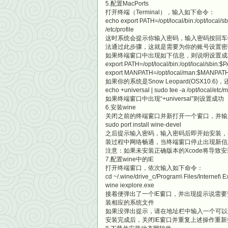
5.配置MacPorts
打开终端（Terminal），输入如下命令：
echo export PATH=/opt/local/bin:/opt/local
/etc/profile
这时系统会提示你输入密码，输入密码按回车
法通过此步骤，这就是需要为你的账号设置密
如果终端窗口中出现如下信息，则说明设置成
export PATH=/opt/local/bin:/opt/local/sbin:$
export MANPATH=/opt/local/man:$MANPAT
如果你的系统是Snow Leopard(OSX1
echo +universal | sudo tee -a /opt/local/etc/
如果终端窗口中出现“+universal”则设置成功
6.安装wine
关闭之前的终端窗口并新打开一个窗口，并输
sudo port install wine-devel
之后提示输入密码，输入密码后即开始安装，
装过程中网络畅通，当终端窗口停止出现新信
注意：如果未安装正确版本的Xcode将导致
7.配置wine中的IE
打开终端窗口，依次输入如下命令：
cd ~/.wine/drive_c/Program\ Files/Internet\ E
wine iexplore.exe
接着便弹出了一个IE窗口，并出现提示说需
装相应的系统文件
如果没弹出提示，请在地址栏中输入一个可以访问的网
安装完成后，关闭IE窗口并重复上述操作重新打