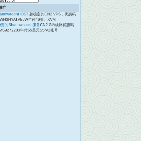
档
推广
andwagonHOST
超稳定的CN2 VPS，优惠码
WH3HYATVBJW年付46美元KVM
定的Shadowsocks服务
CN2 GIA线路优惠码
MS9272283年付55美元SS/V2账号