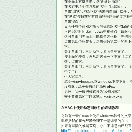
在桌面上右键单击，选“创建启动器”
在名称中填个你喜欢的名字（比如fg），
单击“浏览”，找到刚才拷来的自由门软件，单
在“浏览”按钮前的有自由软件路径的文本框
单击“确定”
桌面便有个你刚才输入的你喜欢名字(fg)
不过启动时间比windows中稍长点，请耐
这时自由门界面上可能都是方框框，先把它
点击第四个标签页，点击倒数第二行的向下的
它。
关闭自由门，再启动它，界面是英文了。
按上面的步骤，再从新选择一下中文（点了
钮，点击它。
关闭自由门，再启动它，界面是中文了。（我
中文了)
供大家参考。
感觉wine+freegate跟windows
没有IE，鸽子会自己启动FireFox
另外，我一般把模式设为“经典模式”
安全要求高的可以试试tor+privoxy+fg
在MAC中使用动态网软件的详细教程
之前有一些在mac上使用windows软件
里根据我的操作经验整理了一篇详细的在ma
如果有些懒的或是菜鸟、小白不愿意自己配置
http://forums.internetfreedom.org/index.php