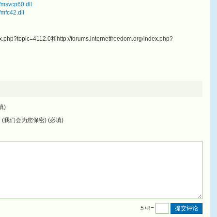
/msvcp60.dll
/mfc42.dll
ex.php?topic=4112.0和http://forums.internetfreedom.org/index.php?
填)
(我们会为您保密) (必填)
5+8=