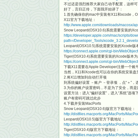
不过还是强烈推荐大家自己动手配置，这样可
好了，言归正传，下面我开始讲了：
1.首先确保你的mac中安装有X11和xcode
X11官方下载地址：
http://www.apple.com/downloads/macosx/ap
Snow Leopard(OSX10.6)系统需要安装的
https://developer.apple.com/mac/scripts/do
path=/Developer_Tools/xcode_3.2.1_deve
Leopard(OSX10.5)系统需要安装的Xcod
https://connect.apple.com/cgi-bin/WebObj
Tiger(OSX10.4)系统需要安装的Xcode版
https://connect.apple.com/cgi-bin/WebObj
下载X11需要在Apple Developer注册一个
当然，X11和Xcode也可以在你的系统安装盘
2.将X11增加到自动打开项
到系统偏好设置 －账户 －登录项 ，点“＋”，选
3.为你的账户设置密码，不是为了安全，而
设置方法：进入“偏好设置”，进入“系统”选项下
账户有密码可跳过此步
4.下载并安装MacPorts
Snow Leopard(OSX10.6)版官方下载地址：
http://distfiles.macports.org/MacPorts/Mac
Leopard(OSX10.5)版官方下载地址：
http://distfiles.macports.org/MacPorts/MacP
Tiger(OSX10.4)版官方下载地址：
http://distfiles.macports.org/MacPorts/MacPo