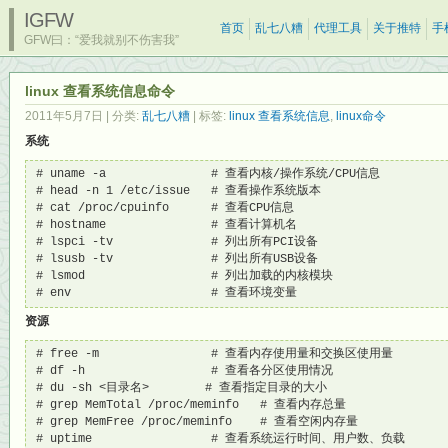
IGFW
首页
乱七八糟
代理工具
关于推特
手
GFW曰：“爱我就别不伤害我”
linux 查看系统信息命令
2011年5月7日
| 分类:
乱七八糟
| 标签:
linux 查看系统信息
,
linux命令
系统
# uname -a               # 查看内核/操作系统/CPU信息

# head -n 1 /etc/issue   # 查看操作系统版本

# cat /proc/cpuinfo      # 查看CPU信息

# hostname               # 查看计算机名

# lspci -tv              # 列出所有PCI设备

# lsusb -tv              # 列出所有USB设备

# lsmod                  # 列出加载的内核模块

# env                    # 查看环境变量
资源
# free -m                # 查看内存使用量和交换区使用量

# df -h                  # 查看各分区使用情况

# du -sh <目录名>        # 查看指定目录的大小

# grep MemTotal /proc/meminfo   # 查看内存总量

# grep MemFree /proc/meminfo    # 查看空闲内存量

# uptime                 # 查看系统运行时间、用户数、负载
