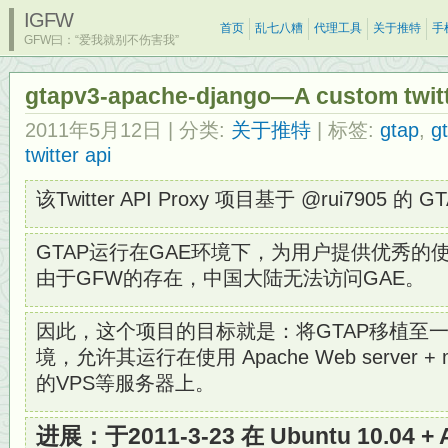
IGFW
首页
乱七八糟
代理工具
关于推特
手
GFW曰：“爱我就别不伤害我”
gtapv3-apache-django—A custom twitt
2011年5月12日
| 分类:
关于推特
| 标签:
gtap
,
g
twitter api
该Twitter API Proxy 项目基于 @rui7905 的 G
GTAP运行在GAE环境下，为用户提供优秀的
由于GFW的存在，中国大陆无法访问GAE。
因此，这个项目的目标就是：将GTAP移植至一
境，允许其运行在使用 Apache Web server + mod
的VPS等服务器上。
进展：于2011-3-23 在 Ubuntu 10.04 + A