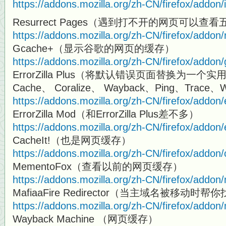
https://addons.mozilla.org/zh-CN/firefox/addon
Resurrect Pages（遇到打不开的网页可以
https://addons.mozilla.org/zh-CN/firefox/addon/
Gcache+（显示谷歌的网页的缓存）
https://addons.mozilla.org/zh-CN/firefox/addon
ErrorZilla Plus（将默认错误页面替换为一个实
Cache、 Coralize、 Wayback、Ping、Trace、W
https://addons.mozilla.org/zh-CN/firefox/addon/e
ErrorZilla Mod（和ErrorZilla Plus差不多）
https://addons.mozilla.org/zh-CN/firefox/addon/
CacheIt!（也是网页缓存）
https://addons.mozilla.org/zh-CN/firefox/addon/
MementoFox（查看以前的网页缓存）
https://addons.mozilla.org/zh-CN/firefox/addo
MafiaaFire Redirector（当主域名被移动
https://addons.mozilla.org/zh-CN/firefox/addon/m
Wayback Machine （网页缓存）