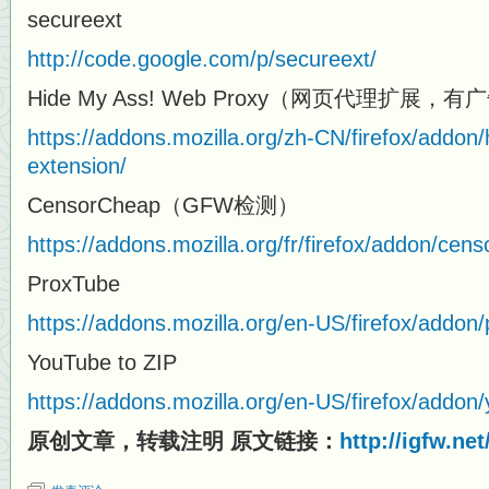
secureext
http://code.google.com/p/secureext/
Hide My Ass! Web Proxy（网页代理扩展，有
https://addons.mozilla.org/zh-CN/firefox/addon
extension/
CensorCheap（GFW检测）
https://addons.mozilla.org/fr/firefox/addon/cen
ProxTube
https://addons.mozilla.org/en-US/firefox/addon/
YouTube to ZIP
https://addons.mozilla.org/en-US/firefox/addon/
原创文章，转载注明 原文链接：
http://igfw.ne