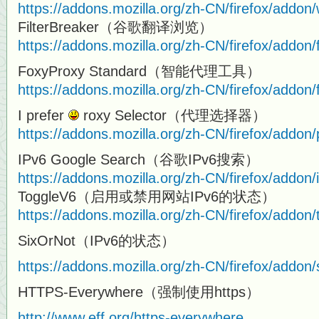
https://addons.mozilla.org/zh-CN/firefox/addo
FilterBreaker（谷歌翻译浏览）
https://addons.mozilla.org/zh-CN/firefox/addon/f
FoxyProxy Standard（智能代理工具）
https://addons.mozilla.org/zh-CN/firefox/addon
I prefer
roxy Selector（代理选择器）
https://addons.mozilla.org/zh-CN/firefox/addon/
IPv6 Google Search（谷歌IPv6搜索）
https://addons.mozilla.org/zh-CN/firefox/addon/
ToggleV6（启用或禁用网站IPv6的状态）
https://addons.mozilla.org/zh-CN/firefox/addon/
SixOrNot（IPv6的状态）
https://addons.mozilla.org/zh-CN/firefox/addon/
HTTPS-Everywhere（强制使用https）
http://www.eff.org/https-everywhere