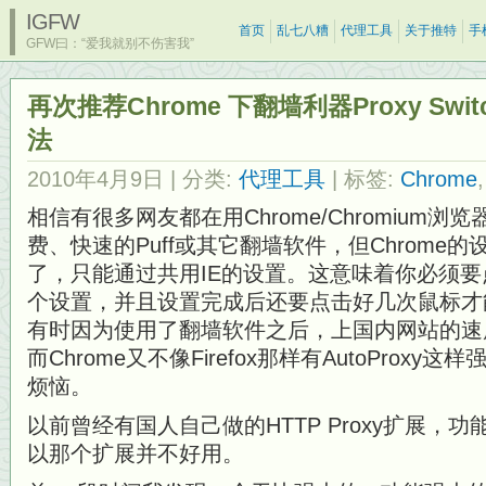
IGFW
首页
乱七八糟
代理工具
关于推特
手
GFW曰：“爱我就别不伤害我”
再次推荐Chrome 下翻墙利器Proxy Sw
法
2010年4月9日
| 分类:
代理工具
| 标签:
Chrome
相信有很多网友都在用Chrome/Chromium
费、快速的Puff或其它翻墙软件，但Chrome
了，只能通过共用IE的设置。这意味着你必须
个设置，并且设置完成后还要点击好几次鼠标才
有时因为使用了翻墙软件之后，上国内网站的速
而Chrome又不像Firefox那样有AutoProx
烦恼。
以前曾经有国人自己做的HTTP Proxy扩展，
以那个扩展并不好用。