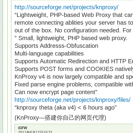
http://sourceforge.net/projects/knproxy/
“Lightweight, PHP-based Web Proxy that can 
remote connecting ablities your server has to
out of the box. No configuration needed. For
” Small, lightweight, PHP based web proxy.
Supports Addresss-Obfuscation
Multi-language capabilities
Supports Automatic Redirection and HTTP Er
Supports POST forms and COOKIES nativel
KnProxy v4 is now largely compatible and sp
Fixed parse engine problems, compatible wi
Can now encrypt page content”
http://sourceforge.net/projects/knproxy/files/
“knproxy theta (aka v4) < 6 hours ago"
(KnProxy—搭建你自己的网页代理)
iGFW
2011年6月12日10:31