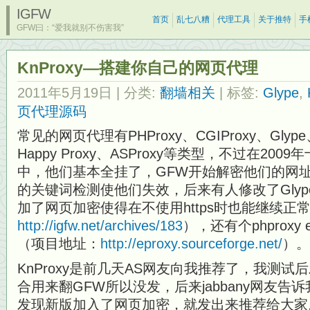
IGFW
首页
乱七八糟
代理工具
关于推特
手
GFW曰：“爱我就别不伤害我”
KnProxy—搭建你自己的网页代理
2011年5月19日
| 分类:
翻墙相关
| 标签:
Glype
,
页代理源码
常见的网页代理有PHProxy、CGIProxy、Glype、Ze
Happy Proxy、ASProxy等类型，不过在20
中，他们基本全挂了，GFW开始解密他们的网
的关键词检测使他们失效，后来有人修改了Gly
加了网页加密使得在不使用https时也能继续正常使
http://igfw.net/archives/183
），还有个phproxy
（项目地址：
http://eproxy.sourceforge.net/
）。
KnProxy是前几天AS网友向我推荐了，我测
合用来翻GFW所以没发，后来jabbany网友告诉
发现新版加入了网页加密，就发出来推荐给大家