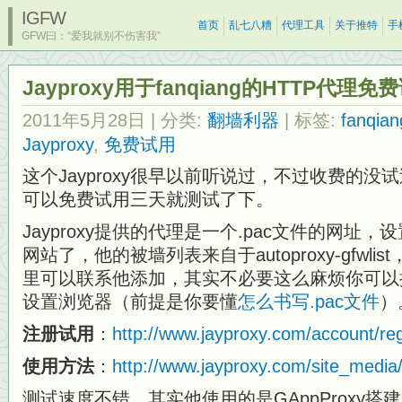
IGFW
首页
乱七八糟
代理工具
关于推特
手
GFW曰：“爱我就别不伤害我”
Jayproxy用于fanqiang的HTTP代理免
2011年5月28日
| 分类:
翻墙利器
| 标签:
fanqi
Jayproxy
,
免费试用
这个Jayproxy很早以前听说过，不过收费的
可以免费试用三天就测试了下。
Jayproxy提供的代理是一个.pac文件的网址
网站了，他的被墙列表来自于autoproxy-gfwl
里可以联系他添加，其实不必要这么麻烦你可以
设置浏览器（前提是你要懂
怎么书写.pac文件
）
注册试用
：
http://www.jayproxy.com/account/reg
使用方法
：
http://www.jayproxy.com/site_media/t
测试速度不错，其实他使用的是GAppProxy搭