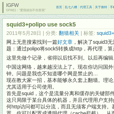
IGFW
首页
乱七八糟
代理工具
关于推特
手
GFW曰：“爱我就别不伤害我”
squid3+polipo use sock5
2011年5月28日
| 分类:
翻墙相关
| 标签:
squid3+
网上无意搜索找到一篇
好文章
，解决了squid3
题：通过polipo将sock5转换成http，再代理，
这里先做个记录，省得以后找不到。以后再编辑
中国这网络，越来越没法上了。现在你访问国外
钟。问题是我也不知道哪个网是禁止的…
现在教大家一招，基本能够永久套上翻墙。理论
尤其适用于公司使用。
首先是squid，这个是流量分离和缓存的关键部
这只局限于某台具体的机器，并且代理用户支持pac
何http访问都可以分流，而且无须客户端支持。甚
置，你可以配置成透明代理（cache拦截），