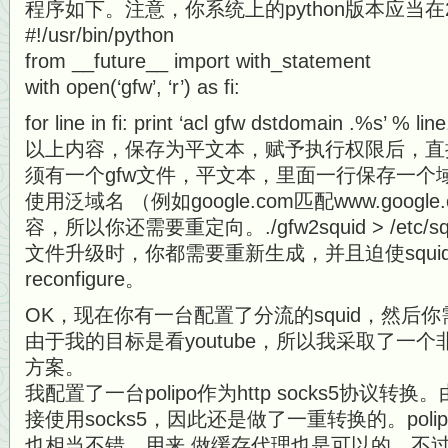
程序如下。注意，你系统上的python版本应当在
#!/usr/bin/python
from __future__ import with_statement
with open(‘gfw’, ‘r’) as fi:
for line in fi: print ‘acl gfw dstdomain .%s’ % line
以上内容，保存为平文本，赋予执行权限后，直
须有一个gfw文件，平文本，里面一行保存一个
使用泛域名 （例如google.com匹配www.goog
容，所以你还需要重定向。./gfw2squid > /etc/squ
文件升级时，你都需要重新生成，并且迫使squid加载
reconfigure。
OK，现在你有一台配置了分流的squid，然后
由于我的目标是看youtube，所以我采取了一
方案。
我配置了一台polipo作为http socks5协议转换
接使用socks5，因此还是做了一重转换的。pol
也相当不错，用来 做缓存代理也是可以的。不过我