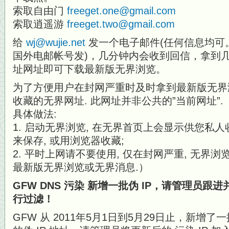
索取自由门
freeget.one@gmail.com
索取逍遥游
freeget.two@gmail.com
给
wj@wujie.net
发一个电子邮件(任何信息均可
国外电邮帐号发)，几分钟内会收到回信，拿到几
址网址即可下载最新版无界浏览。
为了方便用户在封网严重时及时拿到最新版无界浏
收藏的无界网址. 此网址并非公共的”当前网址”.
具体做法:
1. 启动无界浏览, 在无界首页上会显示供您私人
来保存, 或用浏览器收藏;
2. 平时上网请不要使用, 仅在封网严重, 无界浏
最新版无界浏览或无界消息.）
GFW DNS 污染 新增一批伪 IP，请管理员跟
行过滤！
GFW 从 2011年5月1日到5月29日止，新增了