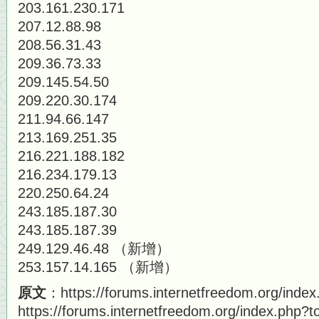
203.161.230.171
207.12.88.98
208.56.31.43
209.36.73.33
209.145.54.50
209.220.30.174
211.94.66.147
213.169.251.35
216.221.188.182
216.234.179.13
220.250.64.24
243.185.187.30
243.185.187.39
249.129.46.48 （新增）
253.157.14.165 （新增）
原文
：https://forums.internetfreedom.org/inde
https://forums.internetfreedom.org/index.php?t