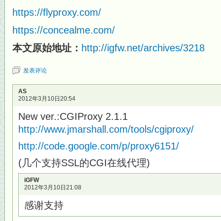
https://flyproxy.com/
https://concealme.com/
本文原始地址：
http://igfw.net/archives/3218
发表评论
AS
2012年3月10日20:54
New ver.:CGIProxy 2.1.1
http://www.jmarshall.com/tools/cgiproxy/
http://code.google.com/p/proxy6151/
(几个支持SSL的CGI在线代理)
iGFW
2012年3月10日21:08
感谢支持